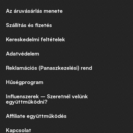
cukorpótlókkal bűntudat nélkül élvezheti az édes ízt, és
támogathatja egészségét.
Az áruvásárlás menete
Leírás
elrejtése
Szállítás és fizetés
Kereskedelmi feltételek
Adatvédelem
Reklamációs (Panaszkezelési) rend
Hűségprogram
Influenszerek – Szeretnél velünk
együttműködni?
Affiliate együttműködés
Kapcsolat