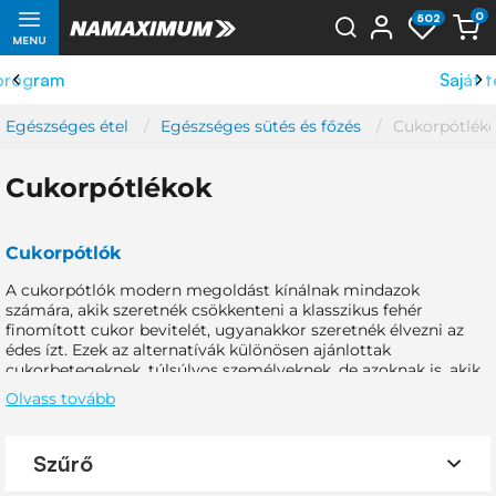
0
502
MENU
Saját termelés
Egészséges étel
Egészséges sütés és főzés
Cukorpótlék
Cukorpótlékok
Cukorpótlók
A cukorpótlók modern megoldást kínálnak mindazok
számára, akik szeretnék csökkenteni a klasszikus fehér
finomított cukor bevitelét, ugyanakkor szeretnék élvezni az
édes ízt. Ezek az alternatívák különösen ajánlottak
cukorbetegeknek, túlsúlyos személyeknek, de azoknak is, akik
egészségesebb életet szeretnének élni. A piacon természetes
Olvass tovább
és mesterséges édesítőszerek széles választéka érhető el,
mindegyiknek megvannak a maga sajátos tulajdonságai,
előnyei és korlátai. Ebben a kategóriában stevia, szukralóz,
Szűrő
cukoralkoholok – például nyírfacukor – valamint cikória szirup
alapú termékeket találhat, amelyek alkalmasak ételek és italok