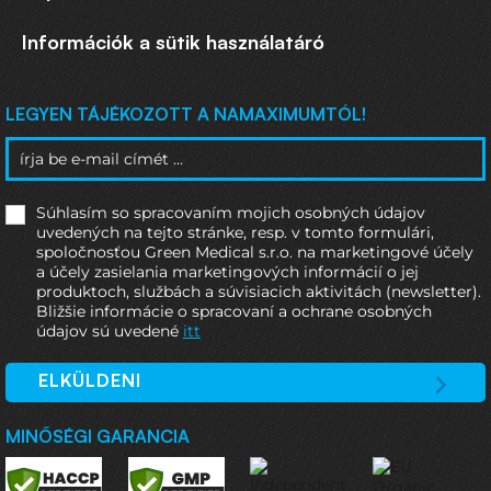
Információk a sütik használatáró
LEGYEN TÁJÉKOZOTT A NAMAXIMUMTÓL!
Súhlasím so spracovaním mojich osobných údajov
uvedených na tejto stránke, resp. v tomto formulári,
spoločnosťou Green Medical s.r.o. na marketingové účely
a účely zasielania marketingových informácií o jej
produktoch, službách a súvisiacich aktivitách (newsletter).
Bližšie informácie o spracovaní a ochrane osobných
údajov sú uvedené
itt
ELKÜLDENI
MINŐSÉGI GARANCIA