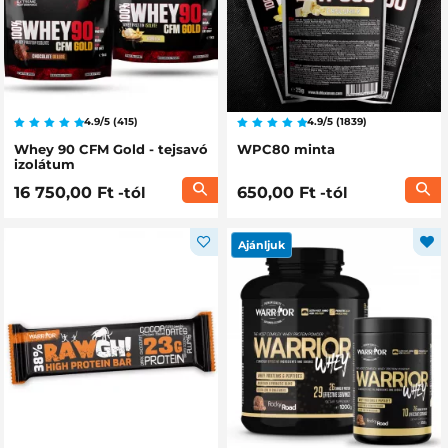
Leírás
elrejtése
4.9/5 (415)
4.9/5 (1839)
Whey 90 CFM Gold - tejsavó
WPC80 minta
izolátum
16 750,00 Ft
-tól
650,00 Ft
-tól
Ajánljuk