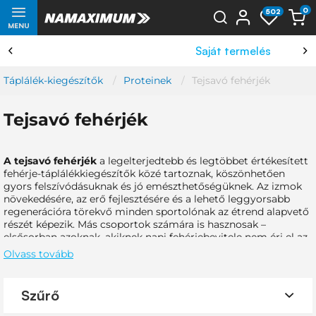
0
502
MENU
Saját termelés
Táplálék-kiegészítők
Proteinek
Tejsavó fehérjék
Tejsavó fehérjék
A tejsavó fehérjék
a legelterjedtebb és legtöbbet értékesített
fehérje-táplálékkiegészítők közé tartoznak, köszönhetően
gyors felszívódásuknak és jó emészthetőségüknek. Az izmok
növekedésére, az erő fejlesztésére és a lehető leggyorsabb
regenerációra törekvő minden sportolónak az étrend alapvető
részét képezik. Más csoportok számára is hasznosak –
elsősorban azoknak, akiknek napi fehérjebevitele nem éri el az
ajánlott mennyiségeket.
Olvass tovább
A TEJSAVÓ FEHÉRJE FOGYASZTÁSÁNAK
ELŐNYEI:
Szűrő
kiváló minőségű fehérjék koncentrált forrása
a többi fehérjéhez képest rövidebb idő alatt szívódik fel,