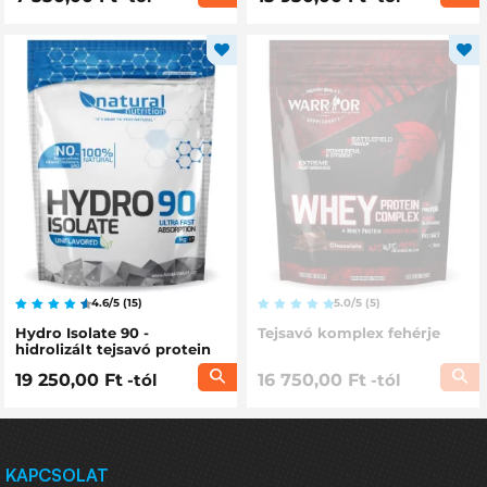
4.6/5 (15)
5.0/5 (5)
Hydro Isolate 90 -
Tejsavó komplex fehérje
hidrolizált tejsavó protein
izolátum
19 250,00 Ft
-tól
16 750,00 Ft
-tól
KAPCSOLAT