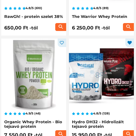
4.8/5 (610)
4.8/5 (89)
RawGh! - protein szelet 38%
The Warrior Whey Protein
650,00 Ft
-tól
6 250,00 Ft
-tól
4.9/5 (46)
4.8/5 (128)
Organic Whey Protein - Bio
Hydro DH32 - Hidrolizált
tejsavó protein
tejsavó protein
7 550,00 Ft
-tól
15 950,00 Ft
-tól