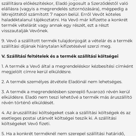
szállításra előkészítéskor, Eladó jogosult a Szerződéstől való
elállásra (vagyis a megrendelés sztornózására), mégpedig a
létrejöttétől számított 7 napon belül. Erről Vevőt köteles
haladéktalanul tájékoztatni. Ha Vevő már kifizette a konkrét
termék vételárát vagy annak egy részét, ezt a részt
visszautalják Vevőnek.
9. Vevő a szállított termék tulajdonjogát a vételár és a termék
szállítási díjának hiánytalan kifizetésével szerzi meg.
V. Szállítási feltételek és a termék szállítási költségei
1. A termék a Vevő által a megrendeléskor kézbesítési címként
megjelölt címre kerül elküldésre.
2. A termék személyes átvétele Eladónál nem lehetséges.
3. A termék a megrendelésben szereplő fuvarozó révén kerül
elküldésre. Eladó nem teszi lehetővé a termék más áruszállító
révén történő elküldését.
4. Az áruszállítási költségeket csak a szállítási költségek és az
esetleges postai utánvét költségei teszik ki. A szállítási
költségeket Vevő fizeti.
5. Ha a konkrét terméknél nem szerepel szállítási határidő,