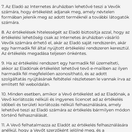
7. Az Eladó az Internetes áruházban lehetővé teszi a Vevők
számára, hogy értékelést adjanak meg, amely névtelen
formában jelenik meg az adott terméknél a további látogatók
számára.
8. Az értékelések hitelességét az Eladó biztosítja azzal, hogy az
értékelési lehetőség csak az Internetes áruházban vásárló
Vevők számára érhető el, akár az Eladó saját rendszerén, akár
egy harmadik fél által nyújtott értékelési rendszeren keresztül.
Az értékelés megadása teljesen önkéntes.
9. Ha az értékelési rendszert egy harmadik fél üzemelteti,
akkor az Eladónak értékelést lehetővé tevő e-mailben az ilyen
harmadik fél megfelelően azonosítható, és az adott
szolgáltatás nyújtásának feltételei részletesen le vannak írva az
említett fél weboldalán.
10. Minden esetben, amikor a Vevő értékelést ad az Eladónak, a
Vevő korlátozás nélküli és ingyenes licencet ad az értékelés
időbeli és területi korlátozás nélküli felhasználására, amely
lehetővé teszi az Eladó számára az értékelés bármilyen módon
történő felhasználását.
11. A Vevő felhatalmazza az Eladót az értékelés felhasználására
anélkül, hogy a Vevőt szerzőként jelölné meg, és a