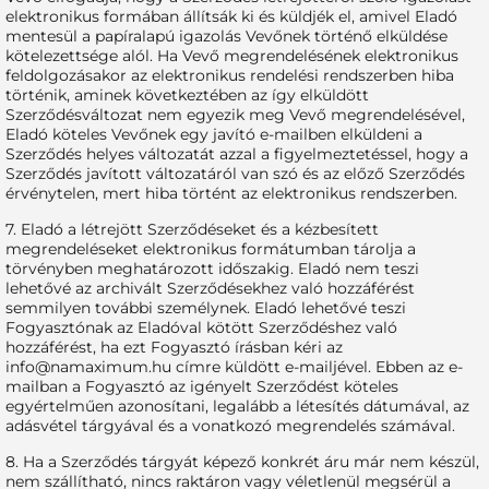
elektronikus formában állítsák ki és küldjék el, amivel Eladó
mentesül a papíralapú igazolás Vevőnek történő elküldése
kötelezettsége alól. Ha Vevő megrendelésének elektronikus
feldolgozásakor az elektronikus rendelési rendszerben hiba
történik, aminek következtében az így elküldött
Szerződésváltozat nem egyezik meg Vevő megrendelésével,
Eladó köteles Vevőnek egy javító e-mailben elküldeni a
Szerződés helyes változatát azzal a figyelmeztetéssel, hogy a
Szerződés javított változatáról van szó és az előző Szerződés
érvénytelen, mert hiba történt az elektronikus rendszerben.
7. Eladó a létrejött Szerződéseket és a kézbesített
megrendeléseket elektronikus formátumban tárolja a
törvényben meghatározott időszakig. Eladó nem teszi
lehetővé az archivált Szerződésekhez való hozzáférést
semmilyen további személynek. Eladó lehetővé teszi
Fogyasztónak az Eladóval kötött Szerződéshez való
hozzáférést, ha ezt Fogyasztó írásban kéri az
info@namaximum.hu
címre küldött e-mailjével. Ebben az e-
mailban a Fogyasztó az igényelt Szerződést köteles
egyértelműen azonosítani, legalább a létesítés dátumával, az
adásvétel tárgyával és a vonatkozó megrendelés számával.
8. Ha a Szerződés tárgyát képező konkrét áru már nem készül,
nem szállítható, nincs raktáron vagy véletlenül megsérül a