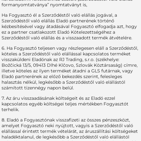
formanyomtatványa” nyomtatványt is,
Ha Fogyasztó él a Szerződéstől való elállás jogával, a
Szerződéstől való elállás Eladó partnerének történő
kézbesítésével vagy átadásával Fogyasztó elfogadja azt, hogy
ez a partner csatlakozott Eladó Kötelezettségéhez a
Szerződéstől való elállás és a visszaadott termék átvételére.
6. Ha Fogyasztó teljesen vagy részlegesen eláll a Szerződéstől,
köteles a Szerződéstől való elállással kapcsolatos terméket
visszaküldeni Eladónak az RJ Trading, s.r.o. (székhelye:
Božčická 13/5, 09413 Dlhé Klčovo, Szlovák Köztársaság) címre,
illetve köteles az ilyen terméket átadni a GLS futárnak, vagy
Eladó partnerének az előző bekezdés szerint, felesleges
halasztás nélkül, legkésőbb a Szerződéstől való elállástól
számított tizennégy napon belül.
7. Az áru visszaadásának költségeit és az Eladó ezzel
kapcsolatos egyéb költségei teljes mértékben Fogyasztót
terhelik.
8. Eladó a Fogyasztónak visszafizeti az összes pénzeszközt,
amelyet Fogyasztó neki nyújtott, vagyis a Szerződéstől való
elállással érintett termék vételárát, az áruszállítási költségeket
haladéktalanul, de legkésőbb a Szerződéstől való elállástól