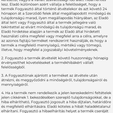
lesz. Eladó különösen azért vállalja a felelősséget, hogy a
termék Fogyasztó által történő átvételekor és azt követő 24
hónapon át a Szerződő felek által megállapodott minőségű és
tulajdonságú marad, ilyen megállapodás hiányában, az Eladó
által leírt vagy Fogyasztó által a termék jellegére való
tekintettel az elvárt minőségű és tulajdonságú marad, és
Eladó hirdetése alapján a termék az Eladó által hirdetett
használati célra megfelel vagy megfelel arra a célra, amelyre
az azonos fajtájú terméket rendszerint használják, és hogy a
termék a megfelelő mennyiségű, mértékű vagy tömegű,
illetve, hogy megfelel a jogszabályi követelményeknek.
2. Fogyasztó a termék átvételét követő huszonnégy hónapig
érvényesíthet követeléseket a termékhibákért vállalt
felelősségből.
3. A Fogyasztónak ajánlott a terméket az átvétele után
átnézni, és meggyőződni a minőségéről, tulajdonságairól és
mennyiségéről.
4. Ha a termék nem rendelkezik a jelen kereskedelmi feltételek
jelen cikkének 1. bekezdésében szereplő tulajdonságokkal, de a
hiba elhárítható, Fogyasztó jogosult a hiba díjtalan, határidőre
és megfelelő elhárítására. Eladó köteles a hibát haladéktalanul
elhárítani. Fogyasztó a hibaelhárítás helyet a termék cseréjét