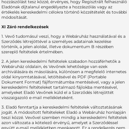
hozzászólást tesz közzé, érvényes, hogy Regisztrált felhasználó
Eladónak díjtalanul engedélyezte a hozzászólás vagy az
értékelés kereskedelmi célokra történő közzétételét és további
módosítását.
XI Záró rendelkezések
1. Vevő tudomásul veszi, hogy a Webáruház használatával és a
Szerződés létrejöttével a személyes adatainak kezelése
történik, a jelen aloldal, illetve dokumentum B részében
szereplő feltételek értelmében.
2. A jelen kereskedelmi feltételek szabadon hozzáférhetők a
Webáruház oldalain, és Vevőnek lehetősége van ezek
archiválására és másolására, különösen a megfelelő internetes
oldal kinyomtatásával, letöltésével és PDF (Portable
Dokument Format) fájlformátumba mentésével, vagy a jelen
kereskedelmi feltételeket tartalmazó fájlokba mentésével,
amelyeket Eladó Vevőnek küld el a Szerződés létrejöttét
visszaigazoló e-mail mellékleteként.
3. Eladó fenntartja a kereskedelmi feltételek változtatásának
jogát. A módosított feltételeket Eladó a Webáruház honlapján
teszi közzé. Vevővel szemben mindig a kereskedelmi feltételek
azon változata a kötelező érvényű, amelyet a Szerződéssel
együtt e-mail mellékletben megkapott. Ez a rendelkezés nem