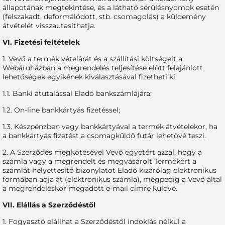
állapotának megtekintése, és a látható sérülésnyomok esetén
(felszakadt, deformálódott, stb. csomagolás) a küldemény
átvételét visszautasíthatja.
VI. Fizetési feltételek
1. Vevő a termék vételárát és a szállítási költségeit a
Webáruházban a megrendelés teljesítése előtt felajánlott
lehetőségek egyikének kiválasztásával fizetheti ki:
1.1. Banki átutalással Eladó bankszámlájára;
1.2. On-line bankkártyás fizetéssel;
1.3. Készpénzben vagy bankkártyával a termék átvételekor, ha
a bankkártyás fizetést a csomagküldő futár lehetővé teszi.
2. A Szerződés megkötésével Vevő egyetért azzal, hogy a
számla vagy a megrendelt és megvásárolt Termékért a
számlát helyettesítő bizonylatot Eladó kizárólag elektronikus
formában adja át (elektronikus számla), mégpedig a Vevő által
a megrendeléskor megadott e-mail címre küldve.
VII. Elállás a Szerződéstől
1. Fogyasztó elállhat a Szerződéstől indoklás nélkül a