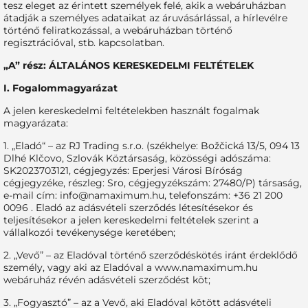
tesz eleget az érintett személyek felé, akik a webáruházban
átadják a személyes adataikat az áruvásárlással, a hírlevélre
történő feliratkozással, a webáruházban történő
regisztrációval, stb. kapcsolatban.
„A” rész: ÁLTALÁNOS KERESKEDELMI FELTÉTELEK
I. Fogalommagyarázat
A jelen kereskedelmi feltételekben használt fogalmak
magyarázata:
1. „Eladó“ – az RJ Trading s.r.o. (székhelye: Božčická 13/5, 094 13
Dlhé Klčovo, Szlovák Köztársaság, közösségi adószáma:
SK2023703121, cégjegyzés: Eperjesi Városi Bíróság
cégjegyzéke, részleg: Sro, cégjegyzékszám: 27480/P) társaság,
e-mail cím:
info@namaximum.hu
, telefonszám: +36 21 200
0096 . Eladó az adásvételi szerződés létesítésekor és
teljesítésekor a jelen kereskedelmi feltételek szerint a
vállalkozói tevékenysége keretében;
2. „Vevő” – az Eladóval történő szerződéskötés iránt érdeklődő
személy, vagy aki az Eladóval a www.namaximum.hu
webáruház révén adásvételi szerződést köt;
3. „Fogyasztó” – az a Vevő, aki Eladóval kötött adásvételi