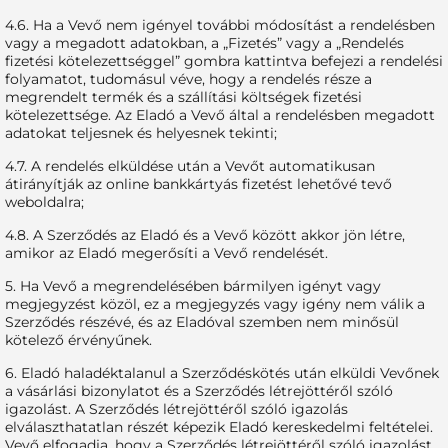
4.6. Ha a Vevő nem igényel további módosítást a rendelésben
vagy a megadott adatokban, a „Fizetés” vagy a „Rendelés
fizetési kötelezettséggel” gombra kattintva befejezi a rendelési
folyamatot, tudomásul véve, hogy a rendelés része a
megrendelt termék és a szállítási költségek fizetési
kötelezettsége. Az Eladó a Vevő által a rendelésben megadott
adatokat teljesnek és helyesnek tekinti;
4.7. A rendelés elküldése után a Vevőt automatikusan
átirányítják az online bankkártyás fizetést lehetővé tevő
weboldalra;
4.8. A Szerződés az Eladó és a Vevő között akkor jön létre,
amikor az Eladó megerősíti a Vevő rendelését.
5. Ha Vevő a megrendelésében bármilyen igényt vagy
megjegyzést közöl, ez a megjegyzés vagy igény nem válik a
Szerződés részévé, és az Eladóval szemben nem minősül
kötelező érvényűnek.
6. Eladó haladéktalanul a Szerződéskötés után elküldi Vevőnek
a vásárlási bizonylatot és a Szerződés létrejöttéről szóló
igazolást. A Szerződés létrejöttéről szóló igazolás
elválaszthatatlan részét képezik Eladó kereskedelmi feltételei.
Vevő elfogadja, hogy a Szerződés létrejöttéről szóló igazolást