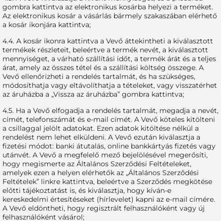
gombra kattintva az elektronikus kosárba helyezi a terméket.
Az elektronikus kosár a vásárlás bármely szakaszában elérhető
a kosár ikonjára kattintva;
4.4. A kosár ikonra kattintva a Vevő áttekintheti a kiválasztott
termékek részleteit, beleértve a termék nevét, a kiválasztott
mennyiséget, a várható szállítási időt, a termék árát és a teljes
árat, amely az összes tétel és a szállítási költség összege. A
Vevő ellenőrizheti a rendelés tartalmát, és ha szükséges,
módosíthatja vagy eltávolíthatja a tételeket, vagy visszatérhet
az áruházba a „Vissza az áruházba” gombra kattintva;
4.5. Ha a Vevő elfogadja a rendelés tartalmát, megadja a nevét,
címét, telefonszámát és e-mail címét. A Vevő köteles kitölteni
a csillaggal jelölt adatokat. Ezen adatok kitöltése nélkül a
rendelést nem lehet elküldeni. A Vevő ezután kiválasztja a
fizetési módot: banki átutalás, online bankkártyás fizetés vagy
utánvét. A Vevő a megfelelő mező bejelölésével megerősíti,
hogy megismerte az Általános Szerződési Feltételeket,
amelyek ezen a helyen elérhetők az „Általános Szerződési
Feltételek” linkre kattintva, beleértve a Szerződés megkötése
előtti tájékoztatást is, és kiválasztja, hogy kíván-e
kereskedelmi értesítéseket (hírlevelet) kapni az e-mail címére.
A Vevő eldöntheti, hogy regisztrált felhasználóként vagy új
felhasználóként vásárol;