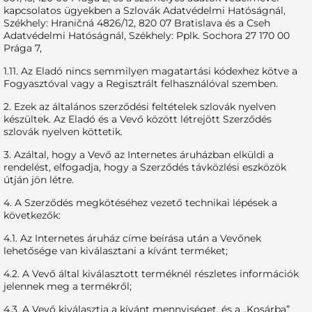
kapcsolatos ügyekben a Szlovák Adatvédelmi Hatóságnál,
Székhely: Hraničná 4826/12, 820 07 Bratislava és a Cseh
Adatvédelmi Hatóságnál, Székhely: Pplk. Sochora 27 170 00
Prága 7,
1.11. Az Eladó nincs semmilyen magatartási kódexhez kötve a
Fogyasztóval vagy a Regisztrált felhasználóval szemben.
2. Ezek az általános szerződési feltételek szlovák nyelven
készültek. Az Eladó és a Vevő között létrejött Szerződés
szlovák nyelven köttetik.
3. Azáltal, hogy a Vevő az Internetes áruházban elküldi a
rendelést, elfogadja, hogy a Szerződés távközlési eszközök
útján jön létre.
4. A Szerződés megkötéséhez vezető technikai lépések a
következők:
4.1. Az Internetes áruház címe beírása után a Vevőnek
lehetősége van kiválasztani a kívánt terméket;
4.2. A Vevő által kiválasztott terméknél részletes információk
jelennek meg a termékről;
4.3. A Vevő kiválasztja a kívánt mennyiséget, és a „Kosárba”