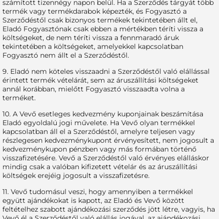
számított tizennégy napon belül. Ha a Szerződés tárgyát több
termék vagy termékdarabok képezték, és Fogyasztó a
Szerződéstől csak bizonyos termékek tekintetében állt el,
Eladó Fogyasztónak csak ebben a mértékben téríti vissza a
költségeket, de nem téríti vissza a fennmaradó áruk
tekintetében a költségeket, amelyekkel kapcsolatban
Fogyasztó nem állt el a Szerződéstől.
9. Eladó nem köteles visszaadni a Szerződéstől való elállással
érintett termék vételárát, sem az áruszállítási költségeket
annál korábban, mielőtt Fogyasztó visszaadta volna a
terméket.
10. A Vevő esetleges kedvezmény kuponjainak beszámítása
Eladó egyoldalú jogi művelete. Ha Vevő olyan termékkel
kapcsolatban áll el a Szerződéstől, amelyre teljesen vagy
részlegesen kedvezménykupont érvényesített, nem jogosult a
kedvezménykupon pénzben vagy más formában történő
visszafizetésére. Vevő a Szerződéstől való érvényes elálláskor
mindig csak a valóban kifizetett vételár és az áruszállítási
költségek erejéig jogosult a visszafizetésre.
11. Vevő tudomásul veszi, hogy amennyiben a termékkel
együtt ajándékokat is kapott, az Eladó és Vevő között
feltételhez szabott ajándékozási szerződés jött létre, vagyis, ha
Vevő él a Szerződéstől való elállás jogával, az ajándékozási