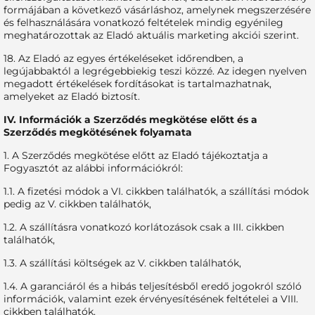
formájában a következő vásárláshoz, amelynek megszerzésére
és felhasználására vonatkozó feltételek mindig egyénileg
meghatározottak az Eladó aktuális marketing akciói szerint.
18. Az Eladó az egyes értékeléseket időrendben, a
legújabbaktól a legrégebbiekig teszi közzé. Az idegen nyelven
megadott értékelések fordításokat is tartalmazhatnak,
amelyeket az Eladó biztosít.
IV. Információk a Szerződés megkötése előtt és a
Szerződés megkötésének folyamata
1. A Szerződés megkötése előtt az Eladó tájékoztatja a
Fogyasztót az alábbi információkról:
1.1. A fizetési módok a VI. cikkben találhatók, a szállítási módok
pedig az V. cikkben találhatók,
1.2. A szállításra vonatkozó korlátozások csak a III. cikkben
találhatók,
1.3. A szállítási költségek az V. cikkben találhatók,
1.4. A garanciáról és a hibás teljesítésből eredő jogokról szóló
információk, valamint ezek érvényesítésének feltételei a VIII.
cikkben találhatók,