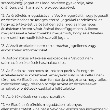
személyiségi jogait az Eladó nevében gyakorolja, akár
önállóan, akár harmadik felek segítségével.
12. Az értékelés megadásával a Vevő megerősíti, hogy jogosult
az értékeléséhez szükséges szerzői jogokkal rendelkezni, és
hogy az értékelést valósághűen adja meg az Internetes
áruházban történt vásárlásával összefüggésben. A licenc
megadásával a Vevő továbbá megerősíti, hogy az értékelés
nem sérti harmadik felek szerzői jogait.
13. A Vevő értékelése nem tartalmazhat jogellenes vagy
erkölcstelen információkat.
14. Automatikus értékelési eszközök és a Vevőtől nem
származó értékelések használata tilos.
15. Az Eladó az Internetes áruházban pozitív és negatív
értékeléseket is közzétehet, amelyeket súlyos ok nélkül nem
törölhet. Az Eladó azonban fenntartja a jogot arra, hogy teljes
mértékben vagy részben törölje azokat az értékeléseket,
amelyek ellentétesek ezekkel a feltételekkel.
16. Az értékelések nem szponzoráltak.
17. Az Eladó az értékelés megadásáért bizonyos
ellenszolgáltatást kínálhat a Vevőnek, elsősorban kedvezmény