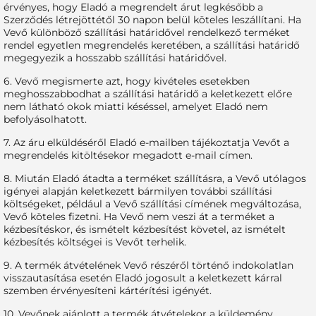
érvényes, hogy Eladó a megrendelt árut legkésőbb a
Szerződés létrejöttétől 30 napon belül köteles leszállítani. Ha
Vevő különböző szállítási határidővel rendelkező terméket
rendel egyetlen megrendelés keretében, a szállítási határidő
megegyezik a hosszabb szállítási határidővel.
6. Vevő megismerte azt, hogy kivételes esetekben
meghosszabbodhat a szállítási határidő a keletkezett előre
nem látható okok miatti késéssel, amelyet Eladó nem
befolyásolhatott.
7. Az áru elküldéséről Eladó e-mailben tájékoztatja Vevőt a
megrendelés kitöltésekor megadott e-mail címen.
8. Miután Eladó átadta a terméket szállításra, a Vevő utólagos
igényei alapján keletkezett bármilyen további szállítási
költségeket, például a Vevő szállítási címének megváltozása,
Vevő köteles fizetni. Ha Vevő nem veszi át a terméket a
kézbesítéskor, és ismételt kézbesítést követel, az ismételt
kézbesítés költségei is Vevőt terhelik.
9. A termék átvételének Vevő részéről történő indokolatlan
visszautasítása esetén Eladó jogosult a keletkezett kárral
szemben érvényesíteni kártérítési igényét.
10. Vevőnek ajánlott a termék átvételekor a küldemény