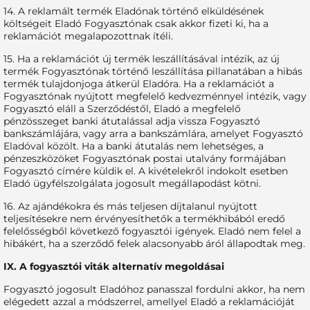
14. A reklamált termék Eladónak történő elküldésének
költségeit Eladó Fogyasztónak csak akkor fizeti ki, ha a
reklamációt megalapozottnak ítéli.
15. Ha a reklamációt új termék leszállításával intézik, az új
termék Fogyasztónak történő leszállítása pillanatában a hibás
termék tulajdonjoga átkerül Eladóra. Ha a reklamációt a
Fogyasztónak nyújtott megfelelő kedvezménnyel intézik, vagy
Fogyasztó eláll a Szerződéstől, Eladó a megfelelő
pénzösszeget banki átutalással adja vissza Fogyasztó
bankszámlájára, vagy arra a bankszámlára, amelyet Fogyasztó
Eladóval közölt. Ha a banki átutalás nem lehetséges, a
pénzeszközöket Fogyasztónak postai utalvány formájában
Fogyasztó címére küldik el. A kivételekről indokolt esetben
Eladó ügyfélszolgálata jogosult megállapodást kötni.
16. Az ajándékokra és más teljesen díjtalanul nyújtott
teljesítésekre nem érvényesíthetők a termékhibából eredő
felelősségből következő fogyasztói igények. Eladó nem felel a
hibákért, ha a szerződő felek alacsonyabb áról állapodtak meg.
IX. A fogyasztói viták alternatív megoldásai
Fogyasztó jogosult Eladóhoz panasszal fordulni akkor, ha nem
elégedett azzal a módszerrel, amellyel Eladó a reklamációját