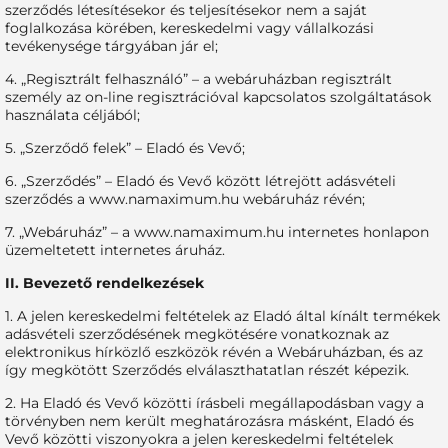
szerződés létesítésekor és teljesítésekor nem a saját
foglalkozása körében, kereskedelmi vagy vállalkozási
tevékenysége tárgyában jár el;
4. „Regisztrált felhasználó” – a webáruházban regisztrált
személy az on-line regisztrációval kapcsolatos szolgáltatások
használata céljából;
5. „Szerződő felek” – Eladó és Vevő;
6. „Szerződés” – Eladó és Vevő között létrejött adásvételi
szerződés a www.namaximum.hu webáruház révén;
7. „Webáruház” – a www.namaximum.hu internetes honlapon
üzemeltetett internetes áruház.
II. Bevezető rendelkezések
1. A jelen kereskedelmi feltételek az Eladó által kínált termékek
adásvételi szerződésének megkötésére vonatkoznak az
elektronikus hírközlő eszközök révén a Webáruházban, és az
így megkötött Szerződés elválaszthatatlan részét képezik.
2. Ha Eladó és Vevő közötti írásbeli megállapodásban vagy a
törvényben nem került meghatározásra másként, Eladó és
Vevő közötti viszonyokra a jelen kereskedelmi feltételek