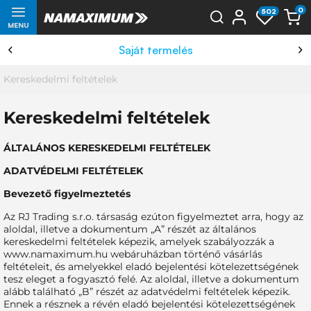
0
502
MENU
A LEGJOBB ÁRAK
Kereskedelmi feltételek
Kereskedelmi feltételek
ÁLTALÁNOS KERESKEDELMI FELTÉTELEK
ADATVÉDELMI FELTÉTELEK
Bevezető figyelmeztetés
Az RJ Trading s.r.o. társaság ezúton figyelmeztet arra, hogy az
aloldal, illetve a dokumentum „A” részét az általános
kereskedelmi feltételek képezik, amelyek szabályozzák a
www.namaximum.hu webáruházban történő vásárlás
feltételeit, és amelyekkel eladó bejelentési kötelezettségének
tesz eleget a fogyasztó felé. Az aloldal, illetve a dokumentum
alább található „B” részét az adatvédelmi feltételek képezik.
Ennek a résznek a révén eladó bejelentési kötelezettségének