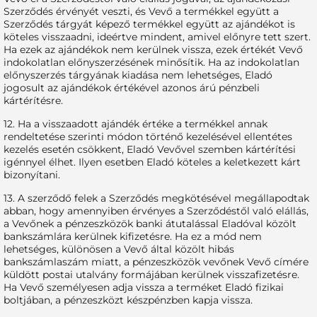
Szerződés érvényét veszti, és Vevő a termékkel együtt a
Szerződés tárgyát képező termékkel együtt az ajándékot is
köteles visszaadni, ideértve mindent, amivel előnyre tett szert.
Ha ezek az ajándékok nem kerülnek vissza, ezek értékét Vevő
indokolatlan előnyszerzésének minősítik. Ha az indokolatlan
előnyszerzés tárgyának kiadása nem lehetséges, Eladó
jogosult az ajándékok értékével azonos árú pénzbeli
kártérítésre.
12. Ha a visszaadott ajándék értéke a termékkel annak
rendeltetése szerinti módon történő kezelésével ellentétes
kezelés esetén csökkent, Eladó Vevővel szemben kártérítési
igénnyel élhet. Ilyen esetben Eladó köteles a keletkezett kárt
bizonyítani.
13. A szerződő felek a Szerződés megkötésével megállapodtak
abban, hogy amennyiben érvényes a Szerződéstől való elállás,
a Vevőnek a pénzeszközök banki átutalással Eladóval közölt
bankszámlára kerülnek kifizetésre. Ha ez a mód nem
lehetséges, különösen a Vevő által közölt hibás
bankszámlaszám miatt, a pénzeszközök vevőnek Vevő címére
küldött postai utalvány formájában kerülnek visszafizetésre.
Ha Vevő személyesen adja vissza a terméket Eladó fizikai
boltjában, a pénzeszközt készpénzben kapja vissza.