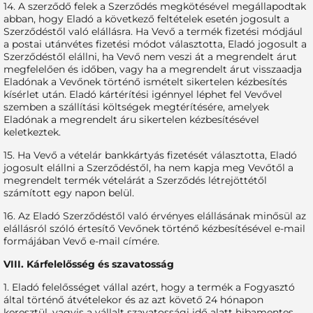
14. A szerződő felek a Szerződés megkötésével megállapodtak
abban, hogy Eladó a következő feltételek esetén jogosult a
Szerződéstől való elállásra. Ha Vevő a termék fizetési módjául
a postai utánvétes fizetési módot választotta, Eladó jogosult a
Szerződéstől elállni, ha Vevő nem veszi át a megrendelt árut
megfelelően és időben, vagy ha a megrendelt árut visszaadja
Eladónak a Vevőnek történő ismételt sikertelen kézbesítés
kísérlet után. Eladó kártérítési igénnyel léphet fel Vevővel
szemben a szállítási költségek megtérítésére, amelyek
Eladónak a megrendelt áru sikertelen kézbesítésével
keletkeztek.
15. Ha Vevő a vételár bankkártyás fizetését választotta, Eladó
jogosult elállni a Szerződéstől, ha nem kapja meg Vevőtől a
megrendelt termék vételárát a Szerződés létrejöttétől
számított egy napon belül.
16. Az Eladó Szerződéstől való érvényes elállásának minősül az
elállásról szóló értesítő Vevőnek történő kézbesítésével e-mail
formájában Vevő e-mail címére.
VIII. Kárfelelősség és szavatosság
1. Eladó felelősséget vállal azért, hogy a termék a Fogyasztó
által történő átvételekor és az azt követő 24 hónapon
keresztül, vagyis a vállalt szavatossági idő alatt hibamentes