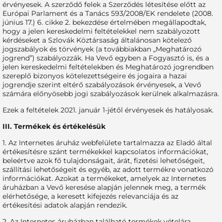
érvényesek. A szerződő felek a Szerződés létesítése előtt az
Európai Parlament és a Tanács 593/2008/EK rendelete (2008.
június 17.) 6. cikke 2. bekezdése értelmében megállapodtak,
hogy a jelen kereskedelmi feltételekkel nem szabályozott
kérdéseket a Szlovák Köztársaság általánosan kötelező
jogszabályok és törvények (a továbbiakban „Meghatározó
jogrend”) szabályozzák. Ha Vevő egyben a Fogyasztó is, és a
jelen kereskedelmi feltételekben és Meghatározó jogrendben
szereplő bizonyos kötelezettségeire és jogaira a hazai
jogrendje szerint eltérő szabályozások érvényesek, a Vevő
számára előnyösebb jogi szabályozások kerülnek alkalmazásra.
Ezek a feltételek 2021. január 1-jétől érvényesek és hatályosak.
III. Termékek és értékelésük
1. Az Internetes áruház webfelülete tartalmazza az Eladó által
értékesítésre szánt termékekkel kapcsolatos információkat,
beleértve azok fő tulajdonságait, árát, fizetési lehetőségeit,
szállítási lehetőségeit és egyéb, az adott termékre vonatkozó
információkat. Azokat a termékeket, amelyek az Internetes
áruházban a Vevő keresése alapján jelennek meg, a termék
elérhetősége, a keresett kifejezés relevanciája és az
értékesítési adatok alapján rendezik.
2. Az Internetes áruházban található termékek vételára