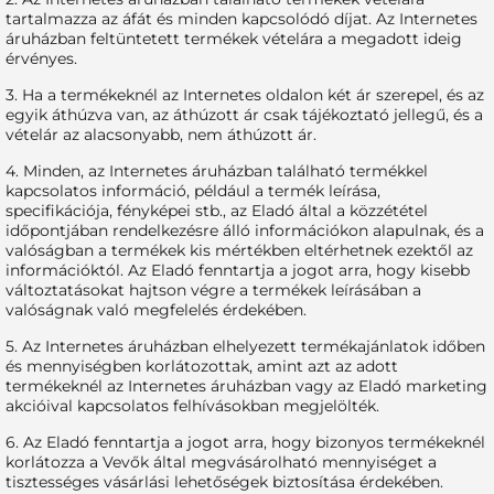
tartalmazza az áfát és minden kapcsolódó díjat. Az Internetes
áruházban feltüntetett termékek vételára a megadott ideig
érvényes.
3. Ha a termékeknél az Internetes oldalon két ár szerepel, és az
egyik áthúzva van, az áthúzott ár csak tájékoztató jellegű, és a
vételár az alacsonyabb, nem áthúzott ár.
4. Minden, az Internetes áruházban található termékkel
kapcsolatos információ, például a termék leírása,
specifikációja, fényképei stb., az Eladó által a közzététel
időpontjában rendelkezésre álló információkon alapulnak, és a
valóságban a termékek kis mértékben eltérhetnek ezektől az
információktól. Az Eladó fenntartja a jogot arra, hogy kisebb
változtatásokat hajtson végre a termékek leírásában a
valóságnak való megfelelés érdekében.
5. Az Internetes áruházban elhelyezett termékajánlatok időben
és mennyiségben korlátozottak, amint azt az adott
termékeknél az Internetes áruházban vagy az Eladó marketing
akcióival kapcsolatos felhívásokban megjelölték.
6. Az Eladó fenntartja a jogot arra, hogy bizonyos termékeknél
korlátozza a Vevők által megvásárolható mennyiséget a
tisztességes vásárlási lehetőségek biztosítása érdekében.