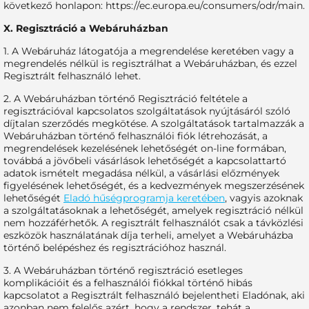
következő honlapon: https://ec.europa.eu/consumers/odr/main.
X. Regisztráció a Webáruházban
1. A Webáruház látogatója a megrendelése keretében vagy a
megrendelés nélkül is regisztrálhat a Webáruházban, és ezzel
Regisztrált felhasználó lehet.
2. A Webáruházban történő Regisztráció feltétele a
regisztrációval kapcsolatos szolgáltatások nyújtásáról szóló
díjtalan szerződés megkötése. A szolgáltatások tartalmazzák a
Webáruházban történő felhasználói fiók létrehozását, a
megrendelések kezelésének lehetőségét on-line formában,
továbbá a jövőbeli vásárlások lehetőségét a kapcsolattartó
adatok ismételt megadása nélkül, a vásárlási előzmények
figyelésének lehetőségét, és a kedvezmények megszerzésének
lehetőségét
Eladó hűségprogramja keretében
, vagyis azoknak
a szolgáltatásoknak a lehetőségét, amelyek regisztráció nélkül
nem hozzáférhetők. A regisztrált felhasználót csak a távközlési
eszközök használatának díja terheli, amelyet a Webáruházba
történő belépéshez és regisztrációhoz használ.
3. A Webáruházban történő regisztráció esetleges
komplikációit és a felhasználói fiókkal történő hibás
kapcsolatot a Regisztrált felhasználó bejelentheti Eladónak, aki
azonban nem felelős azért, hogy a rendszer, tehát a