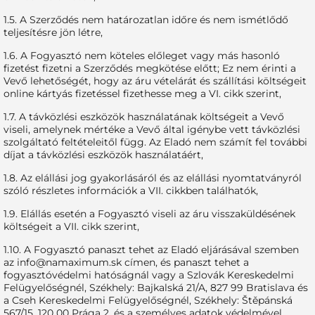
1.5. A Szerződés nem határozatlan időre és nem ismétlődő
teljesítésre jön létre,
1.6. A Fogyasztó nem köteles előleget vagy más hasonló
fizetést fizetni a Szerződés megkötése előtt; Ez nem érinti a
Vevő lehetőségét, hogy az áru vételárát és szállítási költségeit
online kártyás fizetéssel fizethesse meg a VI. cikk szerint,
1.7. A távközlési eszközök használatának költségeit a Vevő
viseli, amelynek mértéke a Vevő által igénybe vett távközlési
szolgáltató feltételeitől függ. Az Eladó nem számít fel további
díjat a távközlési eszközök használatáért,
1.8. Az elállási jog gyakorlásáról és az elállási nyomtatványról
szóló részletes információk a VII. cikkben találhatók,
1.9. Elállás esetén a Fogyasztó viseli az áru visszaküldésének
költségeit a VII. cikk szerint,
1.10. A Fogyasztó panaszt tehet az Eladó eljárásával szemben
az
info@namaximum.sk
címen, és panaszt tehet a
fogyasztóvédelmi hatóságnál vagy a Szlovák Kereskedelmi
Felügyelőségnél, Székhely: Bajkalská 21/A, 827 99 Bratislava és
a Cseh Kereskedelmi Felügyelőségnél, Székhely: Štěpánská
567/15, 120 00 Prága 2, és a személyes adatok védelmével