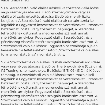
valósíthatja meg:
5.1 a Szerződéstől való elállás írásbeli változatának elküldése
vagy személyes átadása Eladó székhelycímére vagy az
elállásról szóló értesítés átadása Eladó bármelyik fizikai
boltjában. A Szerződéstől való elállásnak tartalmaznia kell
legalább a Fogyasztó keresztnevét és vezetéknevét, utcanevét,
házszámát, postai irányítószámát, helységét, a Szerződés
létrejöttének dátumát, a megrendelés számát, annak
mértékét, amelyben Fogyasztó eláll a Szerződéstől, és a
pénzösszeg visszafizetésére szolgáló bankszámlaszámot. A
Szerződéstől való elálláshoz Fogyasztó használhatja a jelen
kereskedelmi feltételekhez csatolt „Szerződéstől való elállás
formanyomtatványa” nyomtatványt is,
5.2. a Szerződéstől való elállás írásbeli változatának elküldése
vagy személyes átadása Eladó partnerének címére (GLS cím):
RJ Trading, s.r.o. (székhelye: Božčická 13/5, 09413 Dlhé Klčovo)
társaság. A Szerződéstől való elállásnak tartalmaznia kell
legalább a Fogyasztó keresztnevét és vezetéknevét, utcanevét,
házszámát, postai irányítószámát, helységét, a Szerződés
létrejöttének dátumát, a megrendelés számát, annak
mértékét, amelyben Fogyasztó eláll a Szerződéstől, és a
pénzösszeg visszafizetésére szolgáló bankszámlaszámot. A
Szerződéstől való elálláshoz Fogyasztó használhatja a jelen
kereskedelmi feltételekhez csatolt „Szerződéstől való elállás