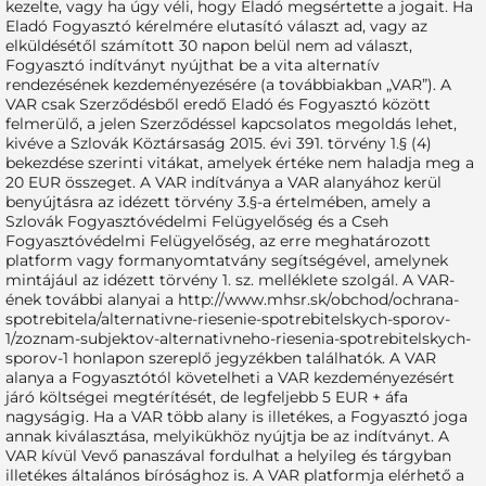
kezelte, vagy ha úgy véli, hogy Eladó megsértette a jogait. Ha
Eladó Fogyasztó kérelmére elutasító választ ad, vagy az
elküldésétől számított 30 napon belül nem ad választ,
Fogyasztó indítványt nyújthat be a vita alternatív
rendezésének kezdeményezésére (a továbbiakban „VAR”). A
VAR csak Szerződésből eredő Eladó és Fogyasztó között
felmerülő, a jelen Szerződéssel kapcsolatos megoldás lehet,
kivéve a Szlovák Köztársaság 2015. évi 391. törvény 1.§ (4)
bekezdése szerinti vitákat, amelyek értéke nem haladja meg a
20 EUR összeget. A VAR indítványa a VAR alanyához kerül
benyújtásra az idézett törvény 3.§-a értelmében, amely a
Szlovák Fogyasztóvédelmi Felügyelőség és a Cseh
Fogyasztóvédelmi Felügyelőség, az erre meghatározott
platform vagy formanyomtatvány segítségével, amelynek
mintájául az idézett törvény 1. sz. melléklete szolgál. A VAR-
ének további alanyai a http://www.mhsr.sk/obchod/ochrana-
spotrebitela/alternativne-riesenie-spotrebitelskych-sporov-
1/zoznam-subjektov-alternativneho-riesenia-spotrebitelskych-
sporov-1 honlapon szereplő jegyzékben találhatók. A VAR
alanya a Fogyasztótól követelheti a VAR kezdeményezésért
járó költségei megtérítését, de legfeljebb 5 EUR + áfa
nagyságig. Ha a VAR több alany is illetékes, a Fogyasztó joga
annak kiválasztása, melyikükhöz nyújtja be az indítványt. A
VAR kívül Vevő panaszával fordulhat a helyileg és tárgyban
illetékes általános bírósághoz is. A VAR platformja elérhető a