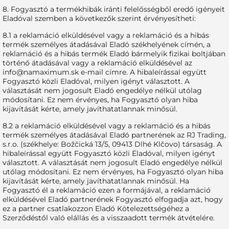
8. Fogyasztó a termékhibák iránti felelősségből eredő igényeit
Eladóval szemben a következők szerint érvényesítheti:
8.1 a reklamáció elküldésével vagy a reklamáció és a hibás
termék személyes átadásával Eladó székhelyének címén, a
reklamáció és a hibás termék Eladó bármelyik fizikai boltjában
történő átadásával vagy a reklamáció elküldésével az
info@namaximum.sk
e-mail címre. A hibaleírással együtt
Fogyasztó közli Eladóval, milyen igényt választott. A
választását nem jogosult Eladó engedélye nélkül utólag
módosítani. Ez nem érvényes, ha Fogyasztó olyan hiba
kijavítását kérte, amely javíthatatlannak minősül.
8.2 a reklamáció elküldésével vagy a reklamáció és a hibás
termék személyes átadásával Eladó partnerének az RJ Trading,
s.r.o. (székhelye: Božčická 13/5, 09413 Dlhé Klčovo) társaság. A
hibaleírással együtt Fogyasztó közli Eladóval, milyen igényt
választott. A választását nem jogosult Eladó engedélye nélkül
utólag módosítani. Ez nem érvényes, ha Fogyasztó olyan hiba
kijavítását kérte, amely javíthatatlannak minősül. Ha
Fogyasztó él a reklamáció ezen a formájával, a reklamáció
elküldésével Eladó partnerének Fogyasztó elfogadja azt, hogy
ez a partner csatlakozzon Eladó Kötelezettségéhez a
Szerződéstől való elállás és a visszaadott termék átvételére.