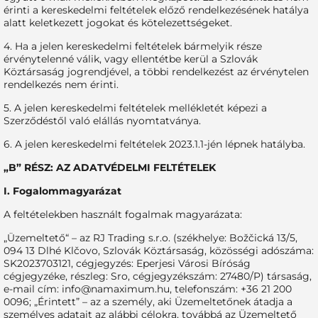
érinti a kereskedelmi feltételek előző rendelkezésének hatálya
alatt keletkezett jogokat és kötelezettségeket.
4. Ha a jelen kereskedelmi feltételek bármelyik része
érvénytelenné válik, vagy ellentétbe kerül a Szlovák
Köztársaság jogrendjével, a többi rendelkezést az érvénytelen
rendelkezés nem érinti.
5. A jelen kereskedelmi feltételek mellékletét képezi a
Szerződéstől való elállás nyomtatványa.
6. A jelen kereskedelmi feltételek 2023.1.1-jén lépnek hatályba.
„B” RÉSZ: AZ ADATVÉDELMI FELTÉTELEK
I. Fogalommagyarázat
A feltételekben használt fogalmak magyarázata:
„Üzemeltető“ – az RJ Trading s.r.o. (székhelye: Božčická 13/5,
094 13 Dlhé Klčovo, Szlovák Köztársaság, közösségi adószáma:
SK2023703121, cégjegyzés: Eperjesi Városi Bíróság
cégjegyzéke, részleg: Sro, cégjegyzékszám: 27480/P) társaság,
e-mail cím:
info@namaximum.hu
, telefonszám: +36 21 200
0096; „Érintett” – az a személy, aki Üzemeltetőnek átadja a
személyes adatait az alábbi célokra, továbbá az Üzemeltető