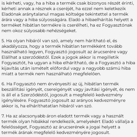
is kérheti, vagy, ha a hiba a termék csak bizonyos részét érinti,
kérheti annak a résznek a cseréjét, ha ezzel nem keletkezik
Eladónak aránytalanul magas költsége tekintettel a termék
árára vagy a hiba súlyosságára. Eladó a hibaelhárítás helyett a
terméket hibátlan termékre is cserélheti, ha ez Fogyasztónak
nem okoz súlyosabb nehézségeket.
5. Ha olyan hibáról van szó, amely nem hárítható el, és
akadályozza, hogy a termék hibátlan termékként tovább
használható legyen, Fogyasztó jogosult az árucserére vagy
Elállhat a szerződéstől. Ezek a jogok akkor is megilletik
Fogyasztót, ha ugyan a hiba elhárítható, de a Fogyasztó a hiba
kijavítás után ismételt előfordul vagy a nagyobb számú hiba
miatt a termék nem használható megfelelően.
6. Ha Fogyasztó nem érvényesíti az új, hibátlan termék
beszállítási igényét, csereigényét vagy javítási igényét, és nem
is áll el a Szerződéstől, jogosult a megfelelő kedvezmény
igénylésére. Fogyasztó jogosult az arányos kedvezményre
akkor is, ha elháríthatatlan hibáról van szó.
7. Ha az alacsonyabb áron eladott termék vagy a használt
termék olyan hibákkal rendelkezik, amelyekért Eladó vállalja a
felelősséget, Fogyasztó az árucserének a jogai helyett a
termék árának megfelelő kedvezményére jogosult.