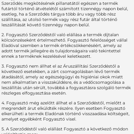
Szerződés megkötésének pillanatától egészen a termék
futártól történő átvételétől számított tizennégy napon belül,
esetleg, ha a Szerződés tárgya több áru vagy több rész
szállítása, az utolsó termék vagy rész futár által történő
leszállítását követő tizennégy napon belül.
2. Fogyasztó Szerződéstől való elállása a termék díjtalan
kölcsönzéseként értelmezhető. Fogyasztó felelősséget vállal
Eladóval szemben a termék értékcsökkenéséért, amely az
adott termék jellegére és tulajdonságaira való tekintettel
ennek a terméknek kezelésével keletkezett.
3. Fogyasztó nem állhat el az Áruszállítási Szerződéstől a
következő esetekben, a zárt csomagolásban lévő termék
átadásától, amely az egészségügyi és higiéniai okok miatt
nem alkalmatlan a visszaküldésre, és a védőcsomagolása a
leszállítás után sérült, továbbá a fogyasztásra szolgáló termék
részleges elfogyasztása esetén.
4. Fogyasztó még azelőtt állhat el a Szerződéstől, mielőtt a
megrendelt árut elküldték részére. Ilyen esetben Fogyasztó
elkerülheti a termék Eladónak történő visszaadása költségeit,
amelyet egyébként Fogyasztó visel.
5. A Szerződéstől való elállást Fogyasztó a következő módon