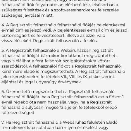
felhasználói fiók folyamatosan elérhető lesz, elsősorban a
szükséges frissítések és a szoftveres/hardveres felszerelés
szükséges javításai miatt.
4. A Regisztrált felhasználó felhasználói fiókját bejelentkezési
e-mail cím és jelszó védi. A bejelentkezési e-mail cím és jelszó
biztonságáért és felvesztéséért, illetve az ezzel való
visszaélésekért Regisztrált felhasználó a felelős.
5. A Regisztrált felhasználó a Webáruházban regisztrált
felhasználói fiókját bármikor korlátlanul megszüntetheti,
vagyis elállhat a fent felsorolt szolgáltatásokra kötött
szerződéstől. A felhasználói fiókot a Regisztrált felhasználó
kérelmére Eladó is megszüntetheti. A Regisztrált felhasználó
jelen kereskedelmi feltételek VII., VIII. és IX. cikke szerinti
eljárásai és jogai ugyanúgy érvényesek.
6. Üzemeltető megszüntetheti a Regisztrált felhasználó
felhasználói fiókját, ha a Regisztrált felhasználó ezt a fiókot 1
évnél régebb óta nem használja, vagy, ha a Regisztrált
felhasználó súlyosan megsérti a jelen feltételekből eredő
kötelezettségeit.
7. Ha Regisztrált felhasználó a Webáruház felületén Eladó
termékeivel kapcsolatban bármilyen értékelést vagy