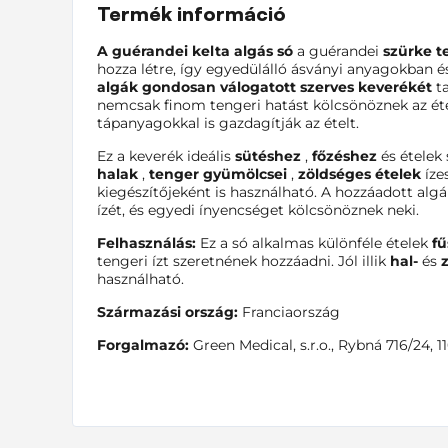
Termék információ
A guérandei kelta algás só
a guérandei
szürke t
hozza létre, így egyedülálló ásványi anyagokban é
algák gondosan válogatott szerves keverékét
ta
nemcsak finom tengeri hatást kölcsönöznek az ét
tápanyagokkal is gazdagítják az ételt.
Ez a keverék ideális
sütéshez
,
főzéshez
és ételek
halak
,
tenger gyümölcsei
,
zöldséges ételek
íze
kiegészítőjeként is használható. A hozzáadott algá
ízét, és egyedi ínyencséget kölcsönöznek neki.
Felhasználás:
Ez a só alkalmas különféle ételek
fű
tengeri ízt szeretnének hozzáadni. Jól illik
hal-
és
használható.
Származási ország:
Franciaország
Forgalmazó:
Green Medical, s.r.o., Rybná 716/24, 