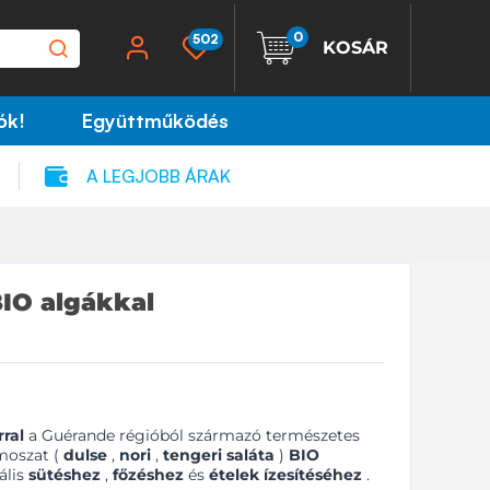
0
502
KOSÁR
ók!
Együttműködés
A LEGJOBB ÁRAK
BIO algákkal
ral
a Guérande régióból származó természetes
moszat (
dulse
,
nori
,
tengeri saláta
)
BIO
ális
sütéshez
,
főzéshez
és
ételek ízesítéséhez
.