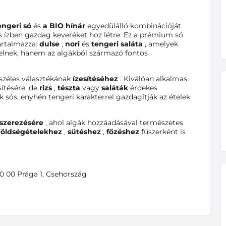
engeri só
és
a BIO hínár
egyedülálló kombinációját
s ízben gazdag keveréket hoz létre. Ez a prémium só
rtalmazza:
dulse
,
nori
és
tengeri saláta
, amelyek
elnek, hanem az algákból származó fontos
 széles választékának
ízesítéséhez
. Kiválóan alkalmas
sítésére, de
rizs
,
tészta
vagy
saláták
érdekes
k sós, enyhén tengeri karakterrel gazdagítják az ételek
szerezésére
, ahol algák hozzáadásával természetes
zöldségételekhez
,
sütéshez
,
főzéshez
fűszerként is
110 00 Prága 1, Csehország