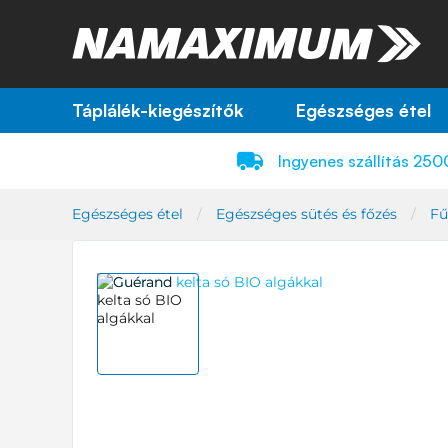
Táplálék-kiegészítők
Egészséges étel
Ingyenes szállítás 250
Egészséges étel
Egészséges sütés és főzés
Fű