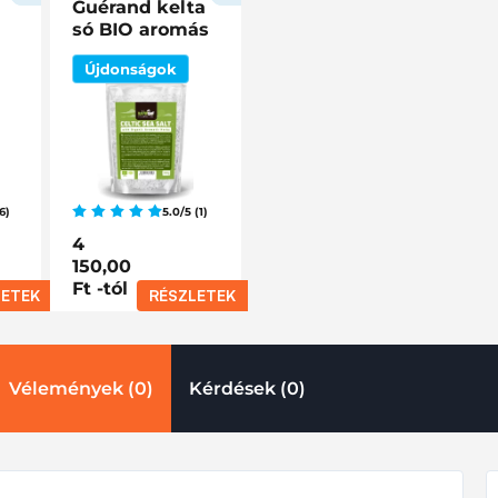
Guérand kelta
só BIO aromás
fűszernövényekkel
Újdonságok
6)
5.0/5 (1)
4
150,00
Ft
-tól
LETEK
RÉSZLETEK
Vélemények (0)
Kérdések (0)