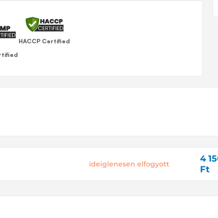
HACCP Certified
tified
4 1
ideiglenesen elfogyott
Ft