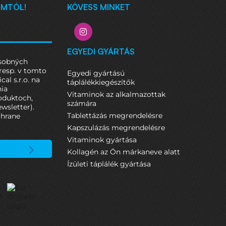
UMTÓL!
KÖVESS MINKET
EGYEDI GYÁRTÁS
osobných
resp. v tomto
Egyedi gyártású
al s.r.o. na
táplálékkiegészítők
nia
Vitaminok az alkalmazottak
oduktoch,
számára
ewsletter).
Tablettázás megrendelésre
chrane
Kapszulázás megrendelésre
Vitaminok gyártása
Kollagén az Ön márkaneve alatt
Ízületi táplálék gyártása