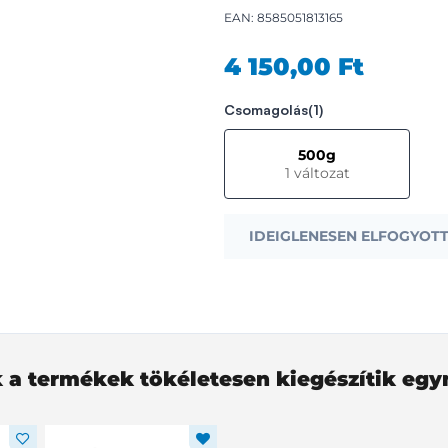
EAN: 8585051813165
4 150,00 Ft
Csomagolás
(1)
500g
1 változat
IDEIGLENESEN ELFOGYOT
 a termékek tökéletesen kiegészítik eg