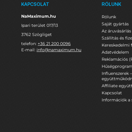
KAPCSOLAT
RÓLUNK
NaMaximum.hu
Rólunk
Saját gyártás
Ipari terület 017/13
Az áruvásárlá
3762 Szögliget
Szállítás és fiz
telefon:
+36 21 200 0096
Kereskedelmi f
E-mail:
info@namaximum.hu
Adatvédelem
Reklamációs (P
Hűségprogra
Influenszerek 
együttműködn
Affiliate egy
Kapcsolat
Információk a 