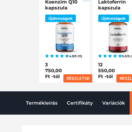
Koenzim Q10
Laktoferrin
kapszula
kapszula
Újdonságok
Újdonságok
4.9/5 (11)
5.0/5 (
3
12
750,00
550,00
Ft
-tól
Ft
-tól
RÉSZLETEK
RÉSZ
Termékleírás
Certifikáty
Variációk