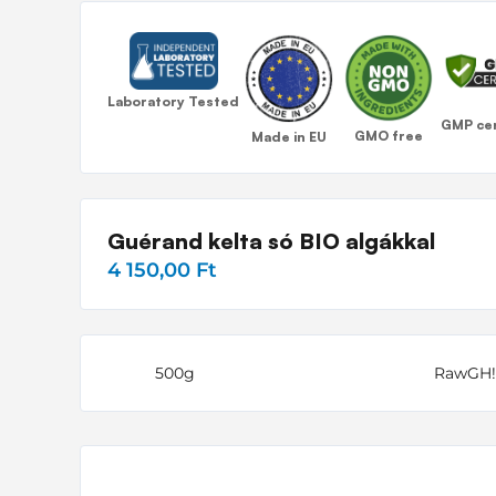
Laboratory Tested
GMP cer
GMO free
Made in EU
Guérand kelta só BIO algákkal
4 150,00 Ft
500g
RawGH!