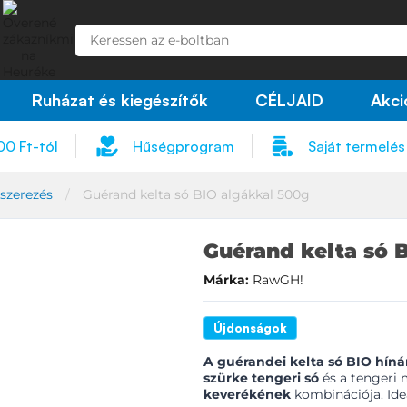
Ruházat és kiegészítők
CÉLJAID
Akci
00 Ft-tól
Hűségprogram
Saját termelés
szerezés
Guérand kelta só BIO algákkal 500g
Guérand kelta só 
Márka:
RawGH!
Újdonságok
A guérandei kelta só BIO hínár
szürke tengeri só
és a tengeri 
keverékének
kombinációja. Ide