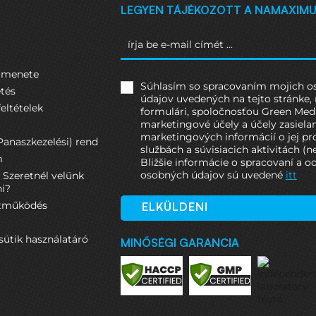
LEGYEN TÁJÉKOZOTT A NAMAXIM
s menete
Súhlasím so spracovaním mojich 
etés
údajov uvedených na tejto stránke, 
eltételek
formulári, spoločnosťou Green Medic
marketingové účely a účely zasiela
marketingových informácií o jej pr
anaszkezelési) rend
službách a súvisiacich aktivitách (n
m
Bližšie informácie o spracovaní a o
osobných údajov sú uvedené
itt
– Szeretnél velünk
i?
üttműködés
ELKÜLDENI
sütik használatáró
MINŐSÉGI GARANCIA