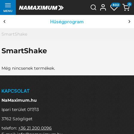
0
502
MENU
Hűségprogram
SmartShake
SmartShake
Még nincsenek termékek.
KAPCSOLAT
NaMaximum.hu
Ipari terület 017/13
3762 Szögliget
telefon:
+36 21 200 0096