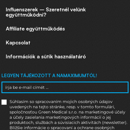
Influenszerek – Szeretnél velünk
együttműködni?
Affiliate együttműködés
Kapcsolat
Információk a sütik használatáró
LEGYEN TÁJÉKOZOTT A NAMAXIMUMTÓL!
Súhlasím so spracovaním mojich osobných údajov
uvedených na tejto stránke, resp. v tomto formulári,
spoločnosťou Green Medical s.r.o. na marketingové účely
a účely zasielania marketingových informácií o jej
produktoch, službách a súvisiacich aktivitách (newsletter).
Bližšie informácie o spracovaní a ochrane osobných