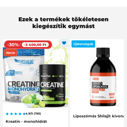
Ezek a termékek tökéletesen
kiegészítik egymást
-30%
Újdonságok
/
-3 400,00 Ft
Akcio
4.9/5 (765)
Liposzómás Shilajit kivona
Kreatin - monohidrát