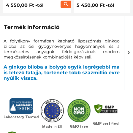
4 550,00 Ft
-tól
5 450,00 Ft
-tól
Termék információ
A folyékony formában kapható liposzómás ginkgo
biloba az ősi gyógynövényes hagyományok és a
természetes anyagok feldolgozásának modern
megközelítésének kombinációját képviseli.
A ginkgo biloba a bolygó egyik legrégebbi ma
is létező fafajja, története több százmillió évre
nyúlik vissza.
Ez a kivételes folytonosság a stabilitás, a rugalmasság
és a természetes egyensúly szimbólumává teszi, olyan
tulajdonságokként, amelyek szorosan kapcsolódnak az
emberi test működéséhez is. A természetben jelentős
éghajlati és környezeti változásokat élt túl, ami kiemeli
a különböző körülményekhez való
Laboratory Tested
alkalmazkodóképességét és harmonikus működését.
GMP certified
GMO free
Made in EU
A ginkgo modern liposzómás formává történő