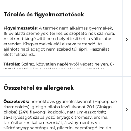
másik fontos aspektusához kapcsolódik – a vizes
környezetéhez. A szervezetben zajló legtöbb folyamat
folyadékokban zajlik, legyen szó akár a sejtes
Tárolás és figyelmeztetések
környezetről, a vérről vagy a sejtek közötti térről. A
folyékony állag tehát
egy természetes módot
képvisel, amellyel az anyagok beépülhetnek a napi
Figyelmeztetés:
A termék nem alkalmas gyermekek,
rutinba
anélkül, hogy megzavarnák a szervezet
18 év alatti személyek, terhes és szoptató nők számára.
természetes dinamikáját. A szilárd formákhoz képest ez
Az étrend-kiegészítő nem helyettesítheti a változatos
a megközelítés jobban tükrözi a test biológiai
étrendet. Kisgyermekek elől elzárva tartandó. Az
valóságát.
ajánlott napi adagot nem szabad túllépni. Használat
előtt felrázandó.
Tárolás:
Száraz, közvetlen napfénytől védett helyen, 6-
25°C közötti hőmérsékleten tárolandó. Fagytól és
nedvességtől védve tárolandó. Felbontás után
hűtőszekrényben tárolandó és 30 napon belül
fogyasztandó.
Összetétel és allergének
Összetevők:
homoktövis gyümölcskivonat (Hippophae
rhamnoides), ginkgo biloba levélkivonat 20:1 (Ginkgo
biloba) (24% flavonglikozidok), nátrium-aszkorbát;
savanyúságot szabályozó anyag: citromsav, aroma,
tartósítószer: kálium-szorbát, ásványmentes víz,
sűrítőanyag: xantángumi, glicerin, napraforgó lecitin.