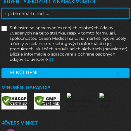
LEGYEN TÁJÉKOZOTT A NAMAXIMUMTÓL!
Súhlasím so spracovaním mojich osobných údajov
uvedených na tejto stránke, resp. v tomto formulári,
spoločnosťou Green Medical s.r.o. na marketingové účely
a účely zasielania marketingových informácií o jej
produktoch, službách a súvisiacich aktivitách (newsletter).
Bližšie informácie o spracovaní a ochrane osobných
údajov sú uvedené
itt
ELKÜLDENI
MINŐSÉGI GARANCIA
KÖVESS MINKET