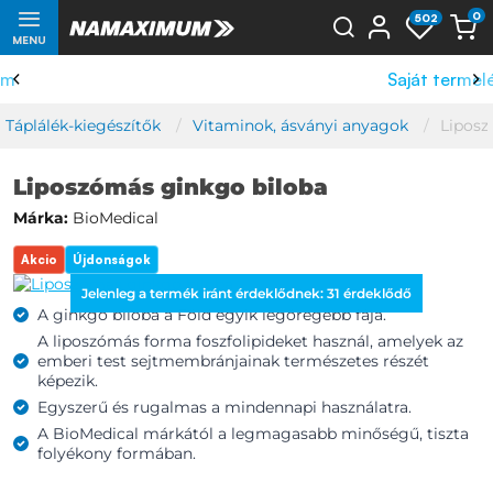
0
502
MENU
Saját termelés
Táplálék-kiegészítők
Vitaminok, ásványi anyagok
Liposz
Liposzómás ginkgo biloba
Márka:
BioMedical
Akcio
Újdonságok
Jelenleg a termék iránt érdeklődnek:
31
érdeklődő
A ginkgo biloba a Föld egyik legöregebb fája.
A liposzómás forma foszfolipideket használ, amelyek az
emberi test sejtmembránjainak természetes részét
képezik.
Egyszerű és rugalmas a mindennapi használatra.
A BioMedical márkától a legmagasabb minőségű, tiszta
folyékony formában.