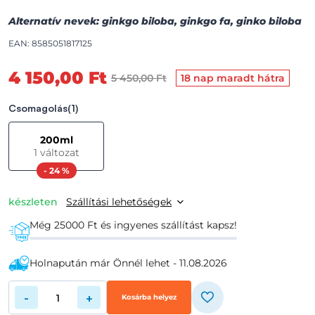
Alternatív nevek: ginkgo biloba, ginkgo fa, ginko biloba
EAN: 8585051817125
4 150,00 Ft
5 450,00 Ft
18 nap maradt hátra
Csomagolás
(1)
200ml
1 változat
- 24 %
készleten
Szállítási lehetőségek
Még 25000 Ft és ingyenes szállítást kapsz!
Holnapután már Önnél lehet - 11.08.2026
-
+
Kosárba helyez