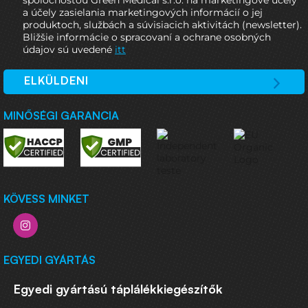
spoločnosťou Green Medical s.r.o. na marketingové účely
a účely zasielania marketingových informácií o jej
produktoch, službách a súvisiacich aktivitách (newsletter).
Bližšie informácie o spracovaní a ochrane osobných
údajov sú uvedené
itt
ELKÜLDENI
MINŐSÉGI GARANCIA
KÖVESS MINKET
EGYEDI GYÁRTÁS
Egyedi gyártású táplálékkiegészítők