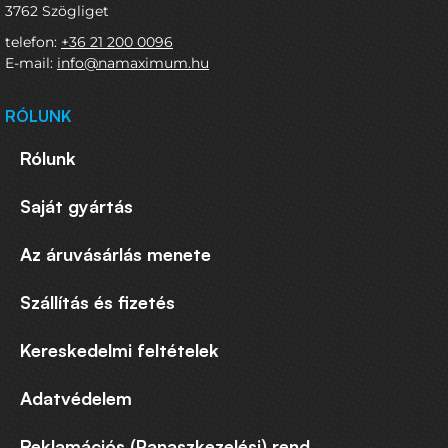
(625% RDA*), RDA=referencia tápérték. *RVH nincs
3762 Szögliget
meghatározva.
telefon:
+36 21 200 0096
Forgalmazó
:
Green Medical, s.r.o., Rybná 716/24, 110 00
E-mail:
info@namaximum.hu
Prága 1, Csehország
RÓLUNK
Rólunk
Saját gyártás
Az áruvásárlás menete
Szállítás és fizetés
Kereskedelmi feltételek
Adatvédelem
Reklamációs (Panaszkezelési) rend