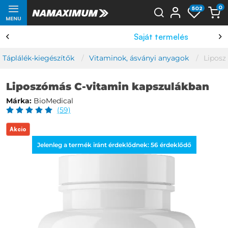
0
502
MENU
Saját termelés
Táplálék-kiegészítők
Vitaminok, ásványi anyagok
Liposz
Liposzómás C-vitamin kapszulákban
Márka:
BioMedical
(59)
Akcio
Jelenleg a termék iránt érdeklődnek:
56
érdeklődő