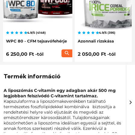
4.9/5 (4148)
4.9/5 (395)
WPC 80 - CFM tejsavófehérje
Azonnali rizskása
6 250,00 Ft
-tól
2 050,00 Ft
-tól
Termék információ
A liposzómás C-vitamin egy adagban akár 500 mg
legjobban felszívódó C-vitamint tartalmaz.
Kapszulaforma a liposzómakeverékben található
természetes foszfolipidekkel kombinálva
biztosítja a
rendeltetési helyre való eljutását és megvédi az
emésztőrendszer károsodásától. Tulajdonságainak
köszönhetően a liposzóma ideálisan egyesül a sejttel, és
annak fontos szerkezeti részévé válik. Ezenkívül a
liposzómális formában lévő mikrotápanyagok akár 20-