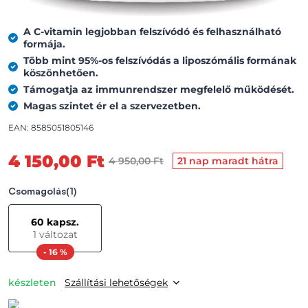
A C-vitamin legjobban felszívódó és felhasználható
formája.
Több mint 95%-os felszívódás a liposzómális formának
köszönhetően.
Támogatja az immunrendszer megfelelő működését.
Magas szintet ér el a szervezetben.
EAN: 8585051805146
4 150,00 Ft
4 950,00 Ft
21 nap maradt hátra
Csomagolás
(1)
60 kapsz.
1 változat
- 16 %
készleten
Szállítási lehetőségek