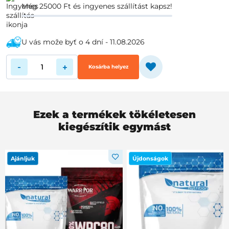
Még 25000 Ft és ingyenes szállítást kapsz!
U vás može byť o 4 dní - 11.08.2026
-
+
Kosárba helyez
Ezek a termékek tökéletesen
kiegészítik egymást
Ajánljuk
Újdonságok