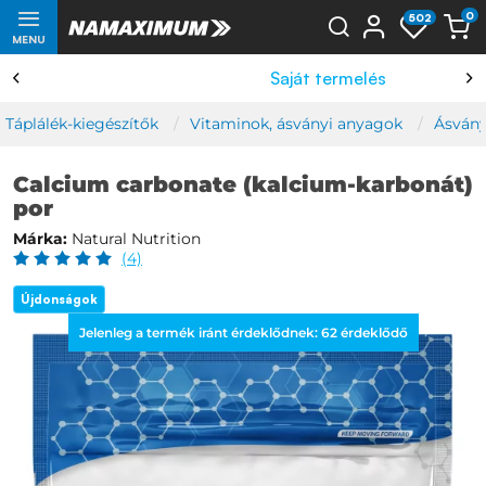
0
502
MENU
Saját termelés
Táplálék-kiegészítők
Vitaminok, ásványi anyagok
Ásvány
Calcium carbonate (kalcium-karbonát)
por
Márka:
Natural Nutrition
(4)
Újdonságok
Jelenleg a termék iránt érdeklődnek:
62
érdeklődő