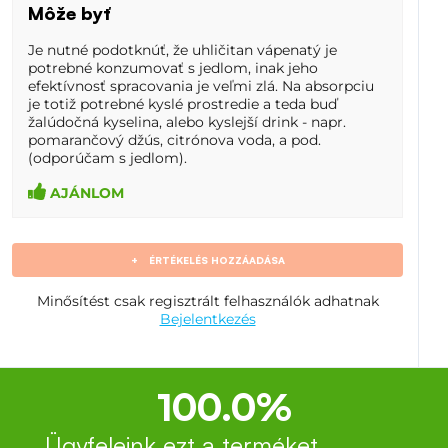
Môže byť
Je nutné podotknúť, že uhličitan vápenatý je
potrebné konzumovať s jedlom, inak jeho
efektívnosť spracovania je veľmi zlá. Na absorpciu
je totiž potrebné kyslé prostredie a teda buď
žalúdočná kyselina, alebo kyslejší drink - napr.
pomarančový džús, citrónova voda, a pod.
(odporúčam s jedlom).
AJÁNLOM
+
ÉRTÉKELÉS HOZZÁADÁSA
Minősítést csak regisztrált felhasználók adhatnak
Bejelentkezés
100.0%
Ügyfeleink ezt a terméket