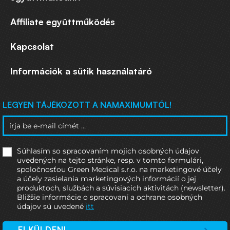
Affiliate együttműködés
Kapcsolat
Információk a sütik használatáró
LEGYEN TÁJÉKOZOTT A NAMAXIMUMTÓL!
Súhlasím so spracovaním mojich osobných údajov
uvedených na tejto stránke, resp. v tomto formulári,
spoločnosťou Green Medical s.r.o. na marketingové účely
a účely zasielania marketingových informácií o jej
produktoch, službách a súvisiacich aktivitách (newsletter).
Bližšie informácie o spracovaní a ochrane osobných
údajov sú uvedené
itt
ELKÜLDENI