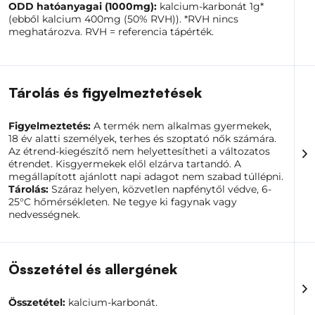
ODD hatóanyagai (1000mg):
kalcium-karbonát 1g*
tartósságukat és a mechanikai igénybevételnek
(ebből kalcium 400mg (50% RVH)). *RVH nincs
ellenálló képességüket. Elegendő kalcium hiányában a
meghatározva. RVH = referencia tápérték.
csontok és a fogak elveszítenék stabilitásukat és
erejüket.
A kalcium, amely a kalcium-karbonát egyik összetevője,
szerkezeti szerepén túl számos biológiai folyamatban
Tárolás és figyelmeztetések
kulcsfontosságú szerepet tölt be. Az idegrendszerben
lehetővé teszi a jelek átvitelét az idegsejtek között,
biztosítva a koordinációt és a kommunikációt a
Figyelmeztetés:
A termék nem alkalmas gyermekek,
szervezetben. Ez a folyamat elengedhetetlen az olyan
18 év alatti személyek, terhes és szoptató nők számára.
funkciókhoz, mint az izommozgások, az ingerekre
Az étrend-kiegészítő nem helyettesítheti a változatos
adott válaszok és az agyi tevékenység. A kalcium az
étrendet. Kisgyermekek elől elzárva tartandó. A
izomösszehúzódások szabályozásáért is felelős, ami
megállapított ajánlott napi adagot nem szabad túllépni.
nemcsak a vázizomzat mozgását foglalja magában,
Tárolás:
Száraz helyen, közvetlen napfénytől védve, 6-
hanem a szív és a belső szerveket szabályozó
25°C hőmérsékleten. Ne tegye ki fagynak vagy
simaizomzat megfelelő működését is.
nedvességnek.
A véralvadási folyamatban a kalcium nélkülözhetetlen
szerepet játszik az alvadási kaszkádot aktiváló enzimek
kofaktoraként. Ez a mechanizmus létfontosságú a
Összetétel és allergének
sérülésekből származó vérzés megállításához és az
érrendszer épségének megőrzéséhez. Ezenkívül a
kalcium segít szabályozni a pH-szintet a vérben és a
Összetétel:
kalcium-karbonát.
szövetekben, ezáltal hozzájárul a szervezet belső