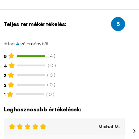
környezetének stabilitásához (homeosztázis).
Teljes termékértékelés:
5
átlag
4
véleményből
( 4 )
5
( 0 )
4
( 0 )
3
( 0 )
2
( 0 )
1
Leghasznosabb értékelések:
Michal M.