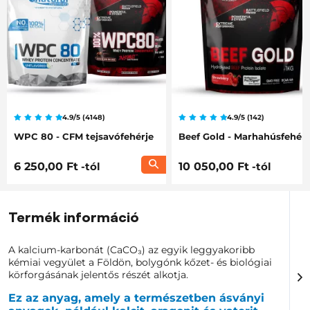
4.9/5 (4148)
4.9/5 (142)
WPC 80 - CFM tejsavófehérje
Beef Gold - Marhahúsfehérj
6 250,00 Ft
-tól
10 050,00 Ft
-tól
Termék információ
A kalcium-karbonát (CaCO₃) az egyik leggyakoribb
kémiai vegyület a Földön, bolygónk kőzet- és biológiai
körforgásának jelentős részét alkotja.
Ez az anyag, amely a természetben ásványi