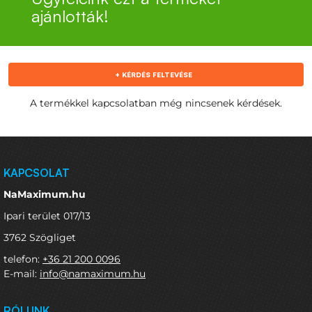
ajánlották!
+ KÉRDÉS FELTEVÉSE
A termékkel kapcsolatban még nincsenek kérdések.
KAPCSOLAT
NaMaximum.hu
Ipari terület 017/13
3762 Szögliget
telefon:
+36 21 200 0096
E-mail:
info@namaximum.hu
RÓLUNK