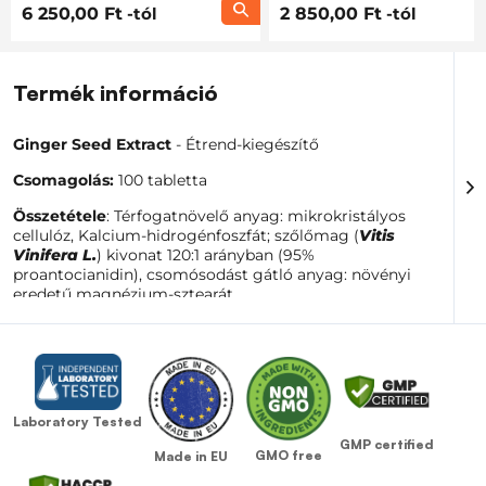
6 250,00 Ft
-tól
2 850,00 Ft
-tól
Termék információ
Ginger Seed Extract
- Étrend-kiegészítő
Csomagolás:
100 tabletta
Összetétele
: Térfogatnövelő anyag: mikrokristályos
cellulóz, Kalcium-hidrogénfoszfát; szőlőmag (
Vitis
Vinifera L.
) kivonat 120:1 arányban (95%
proantocianidin), csomósodást gátló anyag: növényi
eredetű magnézium-sztearát.
Figyelmeztetés:
A készítmény nem adható 18 év alatti
gyermekeknek, terhes és szoptatós anyáknak. Az
étrend-kiegészítő nem helyettesíti a vegyes étrendet.
Gyermekektől elzárva tartandó. Ne lépje túl a
meghatározott ajánlott napi adagot.
Laboratory Tested
Tárolás:
Tárolja száraz, közvetlen napsugárzástól védett
GMP certified
GMO free
Made in EU
helyeken 6-25°C-on. Ne érje fagy és nedvesség.