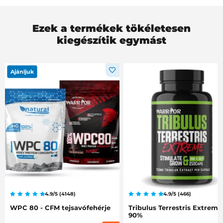
Ezek a termékek tökéletesen
kiegészítik egymást
Ajánljuk
4.9/5 (4148)
4.9/5 (466)
WPC 80 - CFM tejsavófehérje
Tribulus Terrestris Extreme
90%