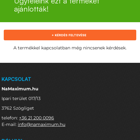
Ügyfeleink ezt a terméket
ajánlották!
+ KÉRDÉS FELTEVÉSE
A termékkel kapcsolatban még nincsenek kérdések.
KAPCSOLAT
NaMaximum.hu
Ipari terület 017/13
3762 Szögliget
telefon:
+36 21 200 0096
E-mail:
info@namaximum.hu