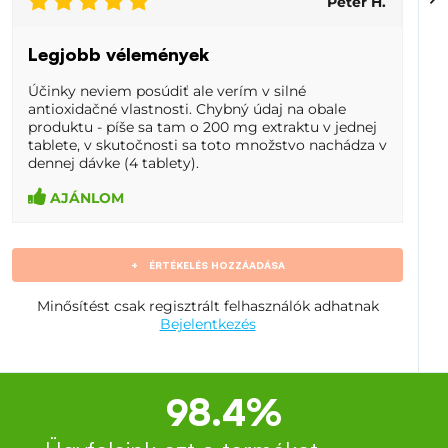
Peter H.
Legjobb vélemények
Účinky neviem posúdiť ale verím v silné
antioxidačné vlastnosti. Chybný údaj na obale
produktu - píše sa tam o 200 mg extraktu v jednej
tablete, v skutočnosti sa toto množstvo nachádza v
dennej dávke (4 tablety).
AJÁNLOM
+
ÉRTÉKELÉS HOZZÁADÁSA
Minősítést csak regisztrált felhasználók adhatnak
Bejelentkezés
98.4%