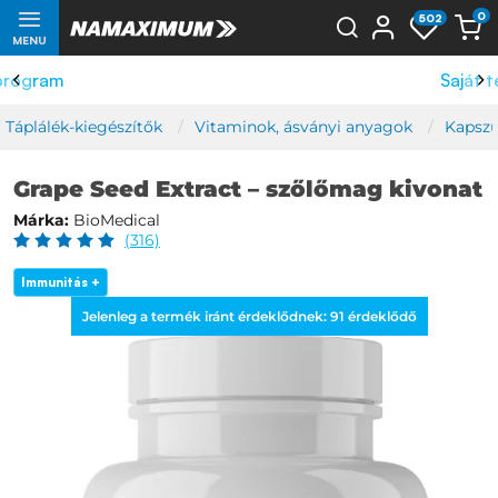
0
502
MENU
Saját termelés
Táplálék-kiegészítők
Vitaminok, ásványi anyagok
Kapszu
Grape Seed Extract – szőlőmag kivonat
Márka:
BioMedical
(316)
Immunitás +
Jelenleg a termék iránt érdeklődnek:
91
érdeklődő