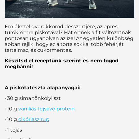
Emlékszel gyerekkorod desszertjére, az epres-
túrókrémre piskótával? Hát ennek a fit változatnak
pontosan ugyanolyan az íze! Az egyetlen különbség
abban rejlik, hogy ez a torta sokkal több fehérjét
tartalmaz, és cukormentes.
Készítsd el receptünk szerint és nem fogod
megbánni!
A piskótatészta alapanyagai:
· 30 g sima tönkölyliszt
· 10 g
vaníliás tejsavó protein
· 10 g
cikóriaszirup
· 1 tojás