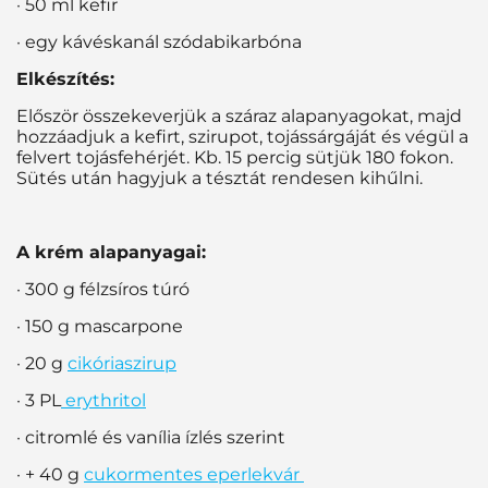
· 50 ml kefir
· egy kávéskanál szódabikarbóna
Elkészítés:
Először összekeverjük a száraz alapanyagokat, majd
hozzáadjuk a kefirt, szirupot, tojássárgáját és végül a
felvert tojásfehérjét. Kb. 15 percig sütjük 180 fokon.
Sütés után hagyjuk a tésztát rendesen kihűlni.
A krém alapanyagai:
· 300 g félzsíros túró
· 150 g mascarpone
· 20 g
cikóriaszirup
· 3 PL
erythritol
· citromlé és vanília ízlés szerint
· + 40 g
cukormentes eperlekvár