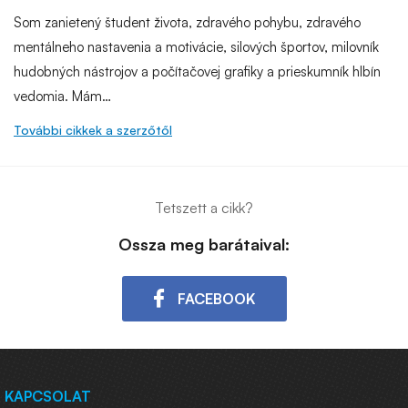
Som zanietený študent života, zdravého pohybu, zdravého
mentálneho nastavenia a motivácie, silových športov, milovník
hudobných nástrojov a počítačovej grafiky a prieskumník hlbín
vedomia. Mám…
További cikkek a szerzőtől
Tetszett a cikk?
Ossza meg barátaival:
FACEBOOK
KAPCSOLAT