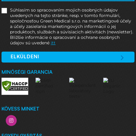
Súhlasím so spracovaním mojich osobných údajov
uvedených na tejto stránke, resp. v tomto formulári,
spoločnosťou Green Medical s.r.o. na marketingové účely
a účely zasielania marketingových informácií o jej
produktoch, službách a súvisiacich aktivitách (newsletter).
Bližšie informácie o spracovaní a ochrane osobných
údajov sú uvedené
itt
ELKÜLDENI
MINŐSÉGI GARANCIA
KÖVESS MINKET
EGYEDI GYÁRTÁS