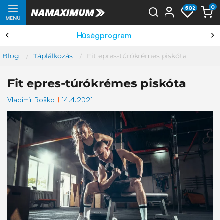
0
502
MENU
Saját termelés
Blog
Táplálkozás
Fit epres-túrókrémes piskóta
Fit epres-túrókrémes piskóta
Vladimír Roško
14.4.2021