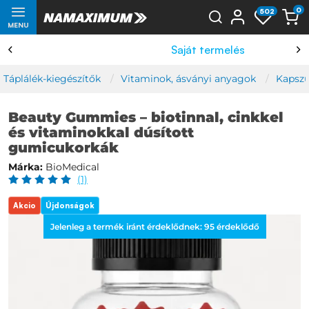
0
502
MENU
Saját termelés
Táplálék-kiegészítők
Vitaminok, ásványi anyagok
Kapszu
Beauty Gummies – biotinnal, cinkkel
és vitaminokkal dúsított
gumicukorkák
Márka:
BioMedical
(1)
Akcio
Újdonságok
Jelenleg a termék iránt érdeklődnek:
95
érdeklődő