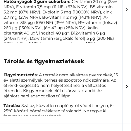
Hatóanyagok 2 gumicukorban:
C-vitamin 20 mg (25%
NRV), E-vitamin 7,5 mg (11 NE) (63% NRV), B5-vitamin
Nőknek és férfiaknak, akik a belső szépségre
5,2 mg (87% NRV), D-biotin 5 mg (10000% NRV), cink
összpontosítanak
2,7 mg (27% NRV), B6-vitamin 2 mg (143% NRV), A-
Azoknak, akik támogatni szeretnék a hajat, a bőrt
vitamin 315 μg (1050 NE) (39% NRV), B9-vitamin (folsav)
és a körmöket
260 μg (130% NRV), jód 42 μg (28% NRV), kolin-
Azoknak, akik nem szeretik a klasszikus tableteket
bitartarát 40 μg*, inozitol 40 μg*, B12-vitamin 6 μg
15 éves és idősebb aktív emberek számára
(240% NRV), D2-vitamin (ergokalciferol) 5 μg (200 NE)
Mindenkinek, aki egy egyszerű napi
(100% NRV). * NRV nincs meghatározva. NRV =
szépségrituáléra vágyik
referencia tápérték.
A Beauty Gummies cukorkák egyszerű módja annak,
hogy ötvözd a nagyszerű ízt, a kényelmes adagolást és
Tárolás és figyelmeztetések
a szépségápolási mikrotápanyagok átgondolt
kombinációját. Használd őket a rutinodban, és
Figyelmeztetés:
A termék nem alkalmas gyermekek, 15
támogasd a megjelenésedet minden nap.
év alatti személyek, terhes és szoptató nők számára. Az
étrend-kiegészítő nem helyettesítheti a változatos
étrendet. Kisgyermekek elől elzárva tartandó. Az
ajánlott napi adagot tilos túllépni.
Tárolás:
Száraz, közvetlen napfénytől védett helyen, 6-
25°C közötti hőmérsékleten tárolandó. Ne tegye ki
fagynak vagy nedvességnek.