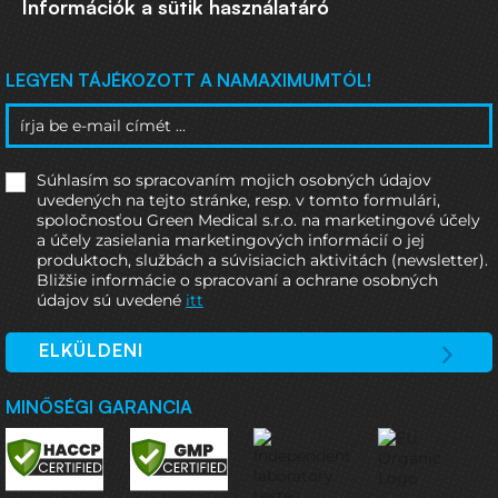
Információk a sütik használatáró
LEGYEN TÁJÉKOZOTT A NAMAXIMUMTÓL!
Súhlasím so spracovaním mojich osobných údajov
uvedených na tejto stránke, resp. v tomto formulári,
spoločnosťou Green Medical s.r.o. na marketingové účely
a účely zasielania marketingových informácií o jej
produktoch, službách a súvisiacich aktivitách (newsletter).
Bližšie informácie o spracovaní a ochrane osobných
údajov sú uvedené
itt
ELKÜLDENI
MINŐSÉGI GARANCIA