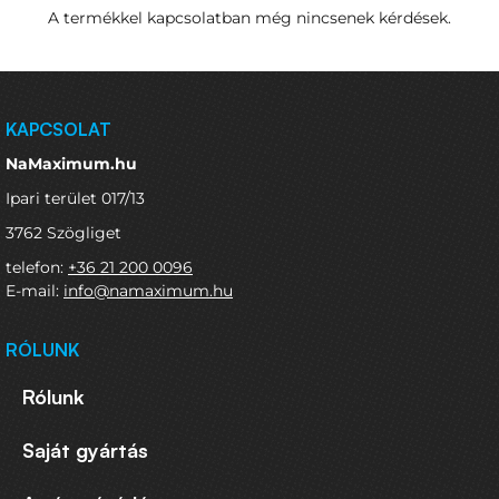
A termékkel kapcsolatban még nincsenek kérdések.
KAPCSOLAT
NaMaximum.hu
Ipari terület 017/13
3762 Szögliget
telefon:
+36 21 200 0096
E-mail:
info@namaximum.hu
RÓLUNK
Rólunk
Saját gyártás