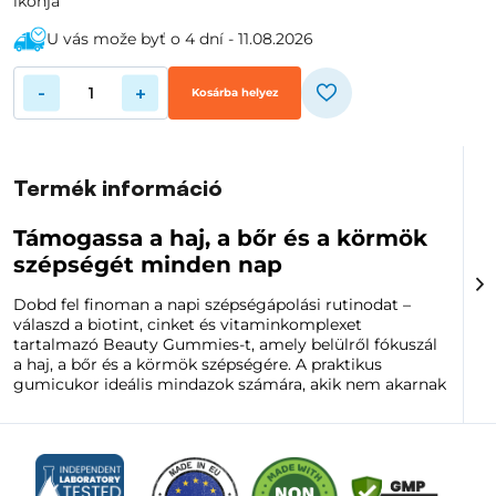
U vás može byť o 4 dní - 11.08.2026
-
+
Kosárba helyez
Termék információ
Támogassa a haj, a bőr és a körmök
szépségét minden nap
Dobd fel finoman a napi szépségápolási rutinodat –
válaszd a biotint, cinket és vitaminkomplexet
tartalmazó Beauty Gummies-t, amely belülről fókuszál
a haj, a bőr és a körmök szépségére. A praktikus
gumicukor ideális mindazok számára, akik nem akarnak
tablettákat lenyelni, és a vitaminpótlást kellemes ízzel
szeretnék kombinálni.
A formula nagy dózisú biotint, cinket, C-vitamint, E-
vitamint, B-vitaminokat, A- és D2-vitamint, jódot, kolint