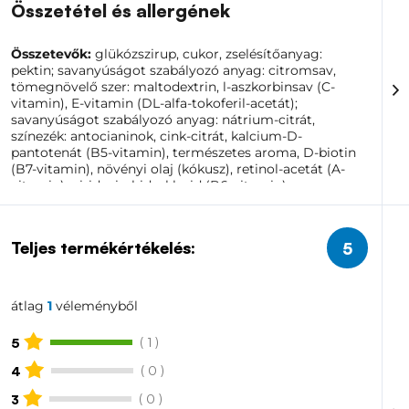
Összetétel és allergének
Összetevők:
glükózszirup, cukor, zselésítőanyag:
pektin; savanyúságot szabályozó anyag: citromsav,
tömegnövelő szer: maltodextrin, l-aszkorbinsav (C-
vitamin), E-vitamin (DL-alfa-tokoferil-acetát);
savanyúságot szabályozó anyag: nátrium-citrát,
színezék: antocianinok, cink-citrát, kalcium-D-
pantotenát (B5-vitamin), természetes aroma, D-biotin
(B7-vitamin), növényi olaj (kókusz), retinol-acetát (A-
vitamin), piridoxin-hidroklorid (B6-vitamin),
cianokobalamin (B12-vitamin), fényezőanyag:
karnaubaviasz, víz, pteroilmonoglutaminsav (B9-
vitamin), kálium-jodid, kolin-bitartarát (B8-vitamin),
Teljes termékértékelés:
5
inozitol, D2-vitamin (ergokalciferol).
átlag
1
véleményből
( 1 )
5
( 0 )
4
( 0 )
3