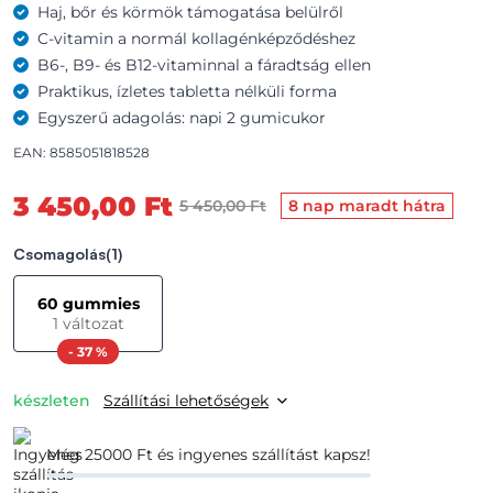
Haj, bőr és körmök támogatása belülről
C-vitamin a normál kollagénképződéshez
B6-, B9- és B12-vitaminnal a fáradtság ellen
Praktikus, ízletes tabletta nélküli forma
Egyszerű adagolás: napi 2 gumicukor
EAN: 8585051818528
3 450,00 Ft
5 450,00 Ft
8 nap maradt hátra
Csomagolás
(1)
60 gummies
1 változat
- 37 %
készleten
Szállítási lehetőségek
Még 25000 Ft és ingyenes szállítást kapsz!