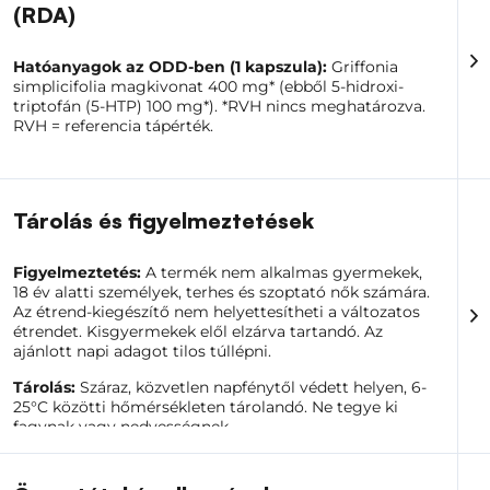
(RDA)
Azoknak, akik természetes növényi forrásból
Hatóanyagok az ODD-ben (1 kapszula):
Griffonia
szeretnék kiegészíteni az 5-HTP-t
simplicifolia magkivonat 400 mg* (ebből 5-hidroxi-
Azoknak, akiknek igényes a mindennapi tempójuk
triptofán (5-HTP) 100 mg*). *RVH nincs meghatározva.
Bárki számára, aki nyugodtabb esti rutint alakít ki
RVH = referencia tápérték.
Azoknak, akik az egyszerű adagolást részesítik
előnyben, napi 1 kapszula
Azoknak, akik a vegetáriánus kapszulákat
részesítik előnyben
Tárolás és figyelmeztetések
Az 5-HTP (Griffonia) kapszulák tiszta, praktikus és
átgondoltan megtervezett kiegészítők a napi rutinhoz.
Mentesek a felesleges adalékanyagoktól, a minőségre,
Figyelmeztetés:
A termék nem alkalmas gyermekek,
az összetétel ellenőrzésére és a kedvező árra helyezve a
18 év alatti személyek, terhes és szoptató nők számára.
hangsúlyt.
Az étrend-kiegészítő nem helyettesítheti a változatos
étrendet. Kisgyermekek elől elzárva tartandó. Az
ajánlott napi adagot tilos túllépni.
Tárolás:
Száraz, közvetlen napfénytől védett helyen, 6-
25°C közötti hőmérsékleten tárolandó. Ne tegye ki
fagynak vagy nedvességnek.