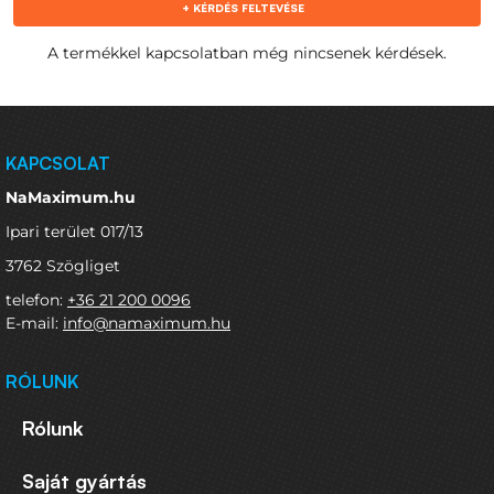
+ KÉRDÉS FELTEVÉSE
A termékkel kapcsolatban még nincsenek kérdések.
KAPCSOLAT
NaMaximum.hu
Ipari terület 017/13
3762 Szögliget
telefon:
+36 21 200 0096
E-mail:
info@namaximum.hu
RÓLUNK
Rólunk
Saját gyártás