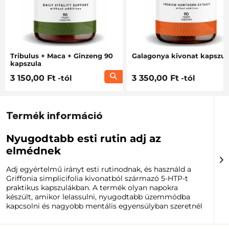
Tribulus + Maca + Ginzeng 90
Galagonya kivonat kapszul
kapszula
3 150,00 Ft
-tól
3 350,00 Ft
-tól
Termék információ
Nyugodtabb esti rutin adj az
elmédnek
Adj egyértelmű irányt esti rutinodnak, és használd a
Griffonia simplicifolia kivonatból származó 5-HTP-t
praktikus kapszulákban. A termék olyan napokra
készült, amikor lelassulni, nyugodtabb üzemmódba
kapcsolni és nagyobb mentális egyensúlyban szeretnél
lenni feleslegesen bonyolult adagolás nélkül.