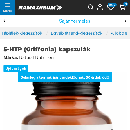
0
502
MENU
Saját termelés
Táplálék-kiegészítők
Egyéb étrend-kiegészítők
A jobb al
5-HTP (Griffonia) kapszulák
Márka:
Natural Nutrition
Újdonságok
Jelenleg a termék iránt érdeklődnek:
50
érdeklődő