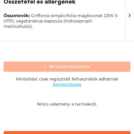
Összetétel és allergének
Összetevők:
Griffonia simplicifolia magkivonat (25% 5-
HTP), vegetáriánus kapszula (hidroxipropil-
metilcellulóz).
+
ÉRTÉKELÉS HOZZÁADÁSA
Minősítést csak regisztrált felhasználók adhatnak
Bejelentkezés
Nincs vélemény a termékről.