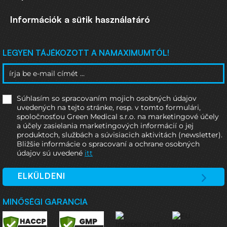
Információk a sütik használatáró
LEGYEN TÁJÉKOZOTT A NAMAXIMUMTÓL!
Súhlasím so spracovaním mojich osobných údajov
uvedených na tejto stránke, resp. v tomto formulári,
spoločnosťou Green Medical s.r.o. na marketingové účely
a účely zasielania marketingových informácií o jej
produktoch, službách a súvisiacich aktivitách (newsletter).
Bližšie informácie o spracovaní a ochrane osobných
údajov sú uvedené
itt
ELKÜLDENI
MINŐSÉGI GARANCIA