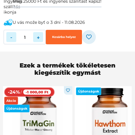
Még 25000 Ft és ingyenes szállítást kapsz!
U vás može byť o 3 dní - 11.08.2026
-
+
Kosárba helyez
Ezek a termékek tökéletesen
kiegészítik egymást
-24%
Újdonságok
/
-1 000,00 Ft
Akcio
Újdonságok