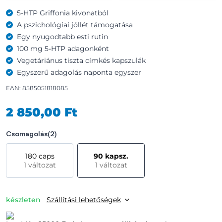
5-HTP Griffonia kivonatból
A pszichológiai jóllét támogatása
Egy nyugodtabb esti rutin
100 mg 5-HTP adagonként
Vegetáriánus tiszta címkés kapszulák
Egyszerű adagolás naponta egyszer
EAN: 8585051818085
2 850,00 Ft
Csomagolás
(2)
180 caps
90 kapsz.
1 változat
1 változat
készleten
Szállítási lehetőségek