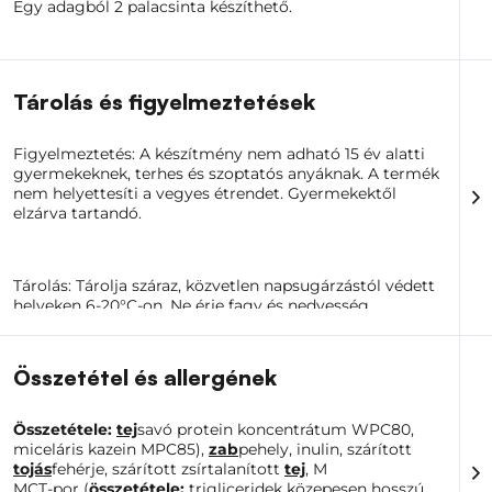
Egy adagból 2 palacsinta készíthető.
Tárolás és figyelmeztetések
Figyelmeztetés: A készítmény nem adható 15 év alatti
gyermekeknek, terhes és szoptatós anyáknak. A termék
nem helyettesíti a vegyes étrendet. Gyermekektől
elzárva tartandó.
Tárolás: Tárolja száraz, közvetlen napsugárzástól védett
helyeken 6-20°C-on. Ne érje fagy és nedvesség.
Összetétel és allergének
Összetétele:
tej
savó protein koncentrátum WPC80,
miceláris kazein MPC85),
zab
pehely, inulin, szárított
tojás
fehérje, szárított zsírtalanított
tej
, M
MCT-por (
összetétele:
trigliceridek közepesen hosszú