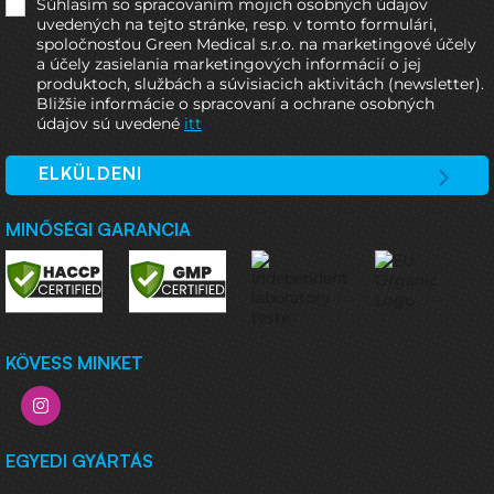
Súhlasím so spracovaním mojich osobných údajov
uvedených na tejto stránke, resp. v tomto formulári,
spoločnosťou Green Medical s.r.o. na marketingové účely
a účely zasielania marketingových informácií o jej
produktoch, službách a súvisiacich aktivitách (newsletter).
Bližšie informácie o spracovaní a ochrane osobných
údajov sú uvedené
itt
ELKÜLDENI
MINŐSÉGI GARANCIA
KÖVESS MINKET
EGYEDI GYÁRTÁS