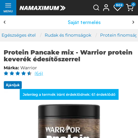
0
502
MENU
Saját termelés
Egészséges étel
Rudak és finomságok
Protein finomsá
Protein Pancake mix - Warrior protein
keverék édesítőszerrel
Márka:
Warrior
(64)
Ajánljuk
Jelenleg a termék iránt érdeklődnek:
61
érdeklődő