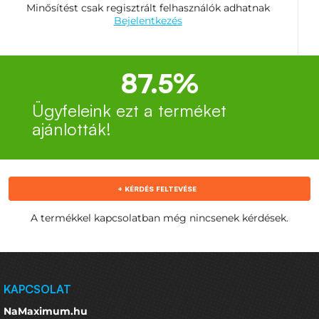
Minősítést csak regisztrált felhasználók adhatnak
Bejelentkezés
87.5%
Ügyfeleink ezt a terméket
ajánlották!
+ KÉRDÉS FELTEVÉSE
A termékkel kapcsolatban még nincsenek kérdések.
KAPCSOLAT
NaMaximum.hu