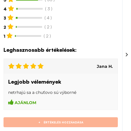
( 3 )
4
( 4 )
3
( 2 )
2
( 2 )
1
Leghasznosabb értékelések:
Jana H.
Legjobb vélemények
netrhajú sa a chuťovo sú výborné
AJÁNLOM
+
ÉRTÉKELÉS HOZZÁADÁSA