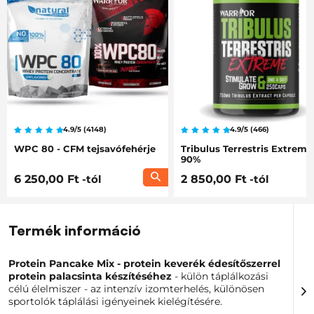
4.9/5 (4148)
4.9/5 (466)
WPC 80 - CFM tejsavófehérje
Tribulus Terrestris Extreme
90%
6 250,00 Ft
-tól
2 850,00 Ft
-tól
Termék információ
Protein Pancake Mix - protein keverék édesítőszerrel
protein palacsinta készítéséhez
- külön táplálkozási
célú élelmiszer - az intenzív izomterhelés, különösen
sportolók táplálási igényeinek kielégítésére.