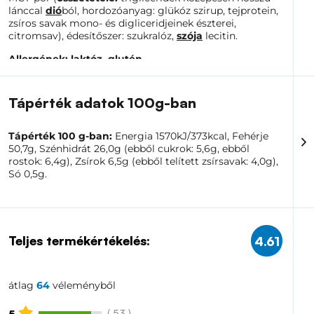
lánccal
dió
ból, hordozóanyag: glükóz szirup, tejprotein,
zsíros savak mono- és digliceridjeinek észterei,
citromsav), édesítőszer: szukralóz,
szója
lecitin.
Allergének:
laktóz,
glutén
Tápérték adatok 100g-ban
Tápérték 100 g-ban:
Energia 1570kJ/373kcal, Fehérje
50,7g, Szénhidrát 26,0g (ebből cukrok: 5,6g, ebből
rostok: 6,4g), Zsírok 6,5g (ebből telített zsírsavak: 4,0g),
Só 0,5g.
Teljes termékértékelés:
4.61
átlag
64
véleményből
( 53 )
5