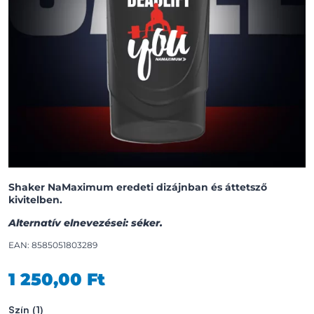
Shaker NaMaximum eredeti dizájnban és áttetsző
kivitelben.
Alternatív elnevezései: séker.
EAN: 8585051803289
1 250,00 Ft
Szín
(1)