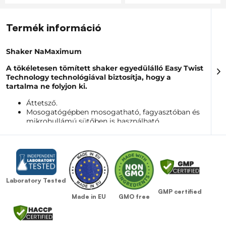
Termék információ
S
haker NaMaximum
A tökéletesen tömített shaker egyedülálló Easy Twist
Technology technológiával biztosítja, hogy a
tartalma ne folyjon ki.
Áttetsző.
Mosogatógépben mosogatható, fagyasztóban és
mikrohullámú sütőben is használható.
Akár 120°C-ig hőálló.
Mérce (600 ml-ig) ml-ben és oz-ben.
Nem tartalmaz BPA (bisfenol A) és DEHP
(diethilhexil-ftalát) anyagokat.
Európában készül.
Laboratory Tested
GMP certified
GMO free
Made in EU
Tömege
: 105 g
Mennyiség:
600 ml