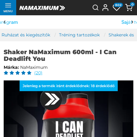
0
502
MENU
Saját termelés
Ruházat és kiegészítők
Tréning tartozékok
Shakerek és 
Shaker NaMaximum 600ml - I Can
Deadlift You
Márka:
NaMaximum
(20)
Jelenleg a termék iránt érdeklődnek:
18
érdeklődő