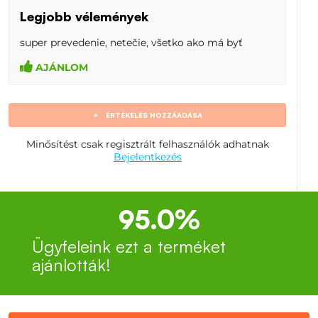
Legjobb vélemények
super prevedenie, netečie, všetko ako má byť
AJÁNLOM
+
ÉRTÉKELÉS HOZZÁADÁSA
Minősítést csak regisztrált felhasználók adhatnak
Bejelentkezés
95.0%
Ügyfeleink ezt a terméket
ajánlották!