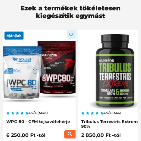
Ezek a termékek tökéletesen
kiegészítik egymást
Ajánljuk
4.9/5 (4148)
4.9/5 (466)
WPC 80 - CFM tejsavófehérje
Tribulus Terrestris Extreme
90%
6 250,00 Ft
-tól
2 850,00 Ft
-tól