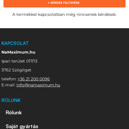
+ KÉRDÉS FELTEVÉSE
A termékkel kapcsolatban még nincsenek kérdések.
KAPCSOLAT
NaMaximum.hu
Ipari terület 017/13
3762 Szögliget
telefon:
+36 21 200 0096
E-mail:
info@namaximum.hu
RÓLUNK
Rólunk
Saját gyártás