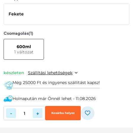
Fekete
Csomagolás
(1)
600ml
1 változat
készleten
Szállítási lehetőségek
Még 25000 Ft és ingyenes szállítást kapsz!
Holnapután már Önnél lehet - 11.08.2026
-
+
Kosárba helyez