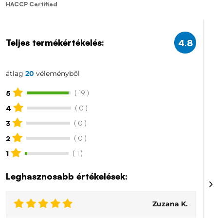
HACCP Certified
Teljes termékértékelés:
4.8
átlag
20
véleményből
( 19 )
5
( 0 )
4
( 0 )
3
( 0 )
2
( 1 )
1
Leghasznosabb értékelések:
Zuzana K.