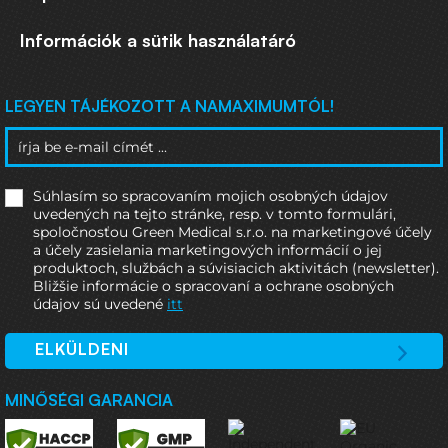
Információk a sütik használatáró
LEGYEN TÁJÉKOZOTT A NAMAXIMUMTÓL!
Súhlasím so spracovaním mojich osobných údajov
uvedených na tejto stránke, resp. v tomto formulári,
spoločnosťou Green Medical s.r.o. na marketingové účely
a účely zasielania marketingových informácií o jej
produktoch, službách a súvisiacich aktivitách (newsletter).
Bližšie informácie o spracovaní a ochrane osobných
údajov sú uvedené
itt
ELKÜLDENI
MINŐSÉGI GARANCIA