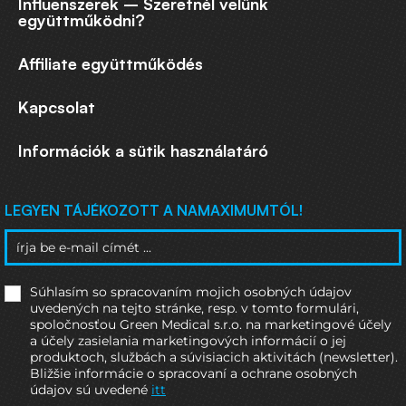
Influenszerek – Szeretnél velünk
együttműködni?
Affiliate együttműködés
Kapcsolat
Információk a sütik használatáró
LEGYEN TÁJÉKOZOTT A NAMAXIMUMTÓL!
Súhlasím so spracovaním mojich osobných údajov
uvedených na tejto stránke, resp. v tomto formulári,
spoločnosťou Green Medical s.r.o. na marketingové účely
a účely zasielania marketingových informácií o jej
produktoch, službách a súvisiacich aktivitách (newsletter).
Bližšie informácie o spracovaní a ochrane osobných
údajov sú uvedené
itt