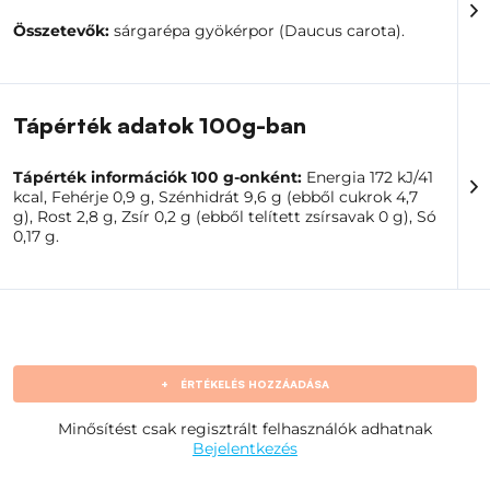
Azoknak, akik gyorsan szeretnék zöldséges
Összetevők:
sárgarépa gyökérpor (Daucus carota).
jelleggel gazdagítani ételeiket
Smoothie-k, zabkása és házi készítésű desszertek
szerelmeseinek
Mindenkinek, aki szereti az ételeket természetes
Tápérték adatok 100g-ban
színekkel színezni
Otthoni pékeknek és kreatív szakácsoknak
Azoknak, akik kényelmes porított sárgarépát
Tápérték információk 100 g-onként:
Energia 172 kJ/41
szeretnének
kcal, Fehérje 0,9 g, Szénhidrát 9,6 g (ebből cukrok 4,7
g), Rost 2,8 g, Zsír 0,2 g (ebből telített zsírsavak 0 g), Só
A sárgarépapor egy egyszerű módja annak, hogy több
0,17 g.
színt, ízt és kreativitást adj receptjeidhez. A praktikus
100 g-os kiszerelés teret ad arra, hogy ízlésednek
megfelelően kísérletezz édes és sós kombinációkkal.
+
ÉRTÉKELÉS HOZZÁADÁSA
Minősítést csak regisztrált felhasználók adhatnak
Bejelentkezés