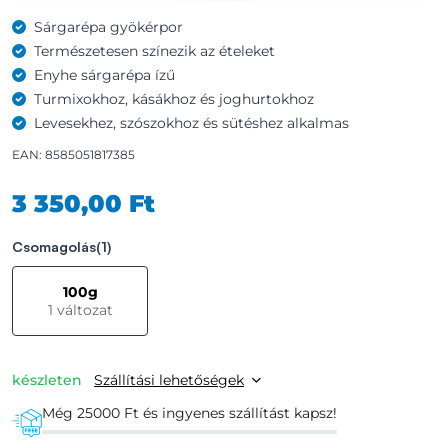
Sárgarépa gyökérpor
Természetesen színezik az ételeket
Enyhe sárgarépa ízű
Turmixokhoz, kásákhoz és joghurtokhoz
Levesekhez, szószokhoz és sütéshez alkalmas
EAN: 8585051817385
3 350,00 Ft
Csomagolás
(1)
100g
1 változat
készleten
Szállítási lehetőségek
Még 25000 Ft és ingyenes szállítást kapsz!