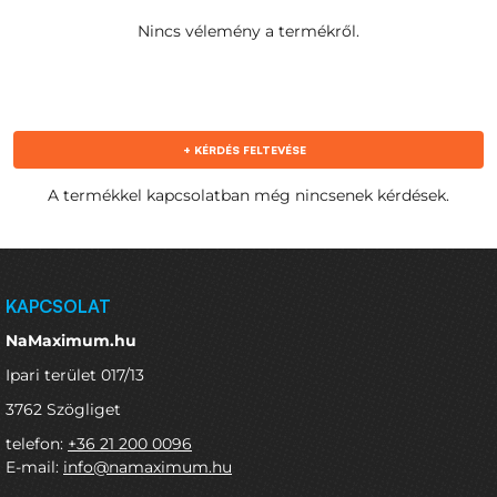
Nincs vélemény a termékről.
+ KÉRDÉS FELTEVÉSE
A termékkel kapcsolatban még nincsenek kérdések.
KAPCSOLAT
NaMaximum.hu
Ipari terület 017/13
3762 Szögliget
telefon:
+36 21 200 0096
E-mail:
info@namaximum.hu