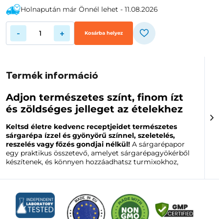
Holnapután már Önnél lehet - 11.08.2026
-
+
Kosárba helyez
Termék információ
Adjon természetes színt, finom ízt
és zöldséges jelleget az ételekhez
Keltsd életre kedvenc receptjeidet természetes
sárgarépa ízzel és gyönyörű színnel, szeletelés,
reszelés vagy főzés gondjai nélkül!
A sárgarépapor
egy praktikus összetevő, amelyet sárgarépagyökérből
készítenek, és könnyen hozzáadhatsz turmixokhoz,
kásákhoz, joghurtokhoz, levesekhez, szószokhoz,
desszertekhez és péksüteményekhez.
Enyhe ízének köszönhetően könnyen kombinálható
mind édes, mind sós ételekkel. Segítségével gyorsan
gazdagíthatod receptedet zöldséges ízvilággal,