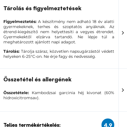
Tárolás és figyelmeztetések
Figyelmeztetés:
A készítmény nem adható 18 év alatti
gyermekeknek, terhes és szoptatós anyáknak. Az
étrend-kiegészítő nem helyettesíti a vegyes étrendet.
Gyermekektől elzárva tartandó. Ne lépje túl a
meghatározott ajánlott napi adagot.
Tárolás:
Tárolja száraz, közvetlen napsugárzástól védett
helyeken 6-25°C-on. Ne érje fagy és nedvesség.
Összetétel és allergének
Összetétele:
Kambodzsai garcinia héj kivonat (60%
hidroxicitromsav).
Teljes termékértékelés:
4.9