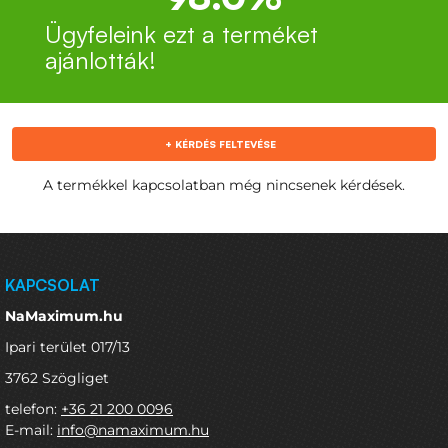
Ügyfeleink ezt a terméket
ajánlották!
+ KÉRDÉS FELTEVÉSE
A termékkel kapcsolatban még nincsenek kérdések.
KAPCSOLAT
NaMaximum.hu
Ipari terület 017/13
3762 Szögliget
telefon:
+36 21 200 0096
E-mail:
info@namaximum.hu