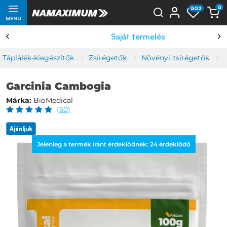
0
502
MENU
Saját termelés
Táplálék-kiegészítők
Zsírégetők
Növényi zsírégetők
Garcinia Cambogia
Márka:
BioMedical
(50)
Ajánljuk
Jelenleg a termék iránt érdeklődnek:
24
érdeklődő