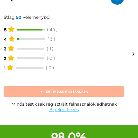
átlag
50
véleményből
( 46 )
5
( 3 )
4
( 1 )
3
( 0 )
2
( 0 )
1
+
ÉRTÉKELÉS HOZZÁADÁSA
Minősítést csak regisztrált felhasználók adhatnak
Bejelentkezés
98.0%