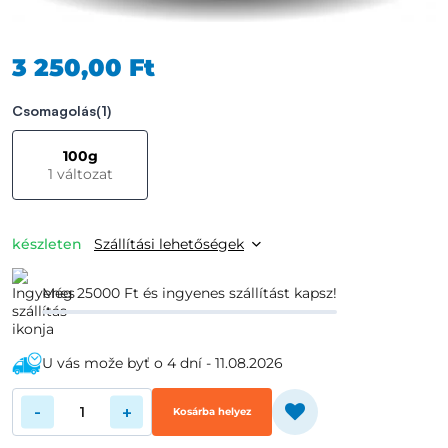
3 250,00 Ft
Csomagolás
(1)
100g
1 változat
készleten
Szállítási lehetőségek
Még 25000 Ft és ingyenes szállítást kapsz!
U vás može byť o 4 dní - 11.08.2026
-
+
Kosárba helyez