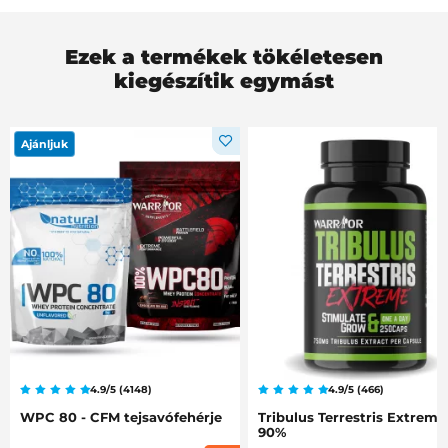
Ezek a termékek tökéletesen
kiegészítik egymást
Ajánljuk
4.9/5 (4148)
4.9/5 (466)
WPC 80 - CFM tejsavófehérje
Tribulus Terrestris Extreme
90%