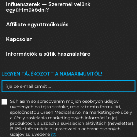
Influenszerek – Szeretnél velünk
együttműködni?
Affiliate együttműködés
Kapcsolat
Információk a sütik használatáró
LEGYEN TÁJÉKOZOTT A NAMAXIMUMTÓL!
Súhlasím so spracovaním mojich osobných údajov
uvedených na tejto stránke, resp. v tomto formulári,
spoločnosťou Green Medical s.r.o. na marketingové účely
a účely zasielania marketingových informácií o jej
produktoch, službách a súvisiacich aktivitách (newsletter).
Bližšie informácie o spracovaní a ochrane osobných
údajov sú uvedené
itt