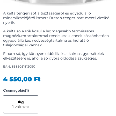
A kelta tengeri sót a tisztaságáról és egyedülálló
mineralizációjáról ismert Breton-tenger part menti vizeiből
nyerik.
A kelta só a sók közül a legmagasabb természetes
magnéziumtartalommal rendelkezik, ennek köszönhetően
egyedülálló íze, nedvességtartalma és hidratáló
tulajdonságai vannak.
Finom só, így könnyen oldódik, és alkalmas gyorsételek
elkészítésére is, ahol a só gyors oldódása szükséges.
EAN: 8585051812090
4 550,00 Ft
Csomagolás
(1)
1kg
1 változat