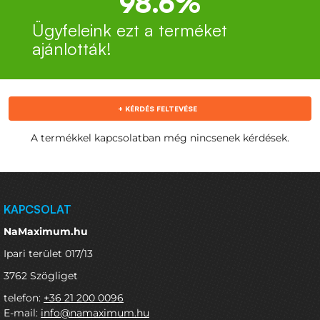
98.6%
Ügyfeleink ezt a terméket
ajánlották!
+ KÉRDÉS FELTEVÉSE
A termékkel kapcsolatban még nincsenek kérdések.
KAPCSOLAT
NaMaximum.hu
Ipari terület 017/13
3762 Szögliget
telefon:
+36 21 200 0096
E-mail:
info@namaximum.hu