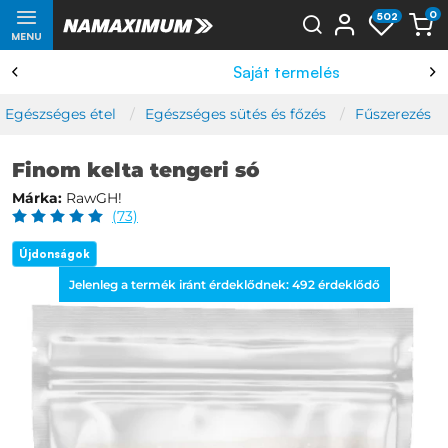
0
502
MENU
Saját termelés
Egészséges étel
Egészséges sütés és főzés
Fűszerezés
Finom kelta tengeri só
Márka:
RawGH!
(73)
Újdonságok
Jelenleg a termék iránt érdeklődnek:
492
érdeklődő