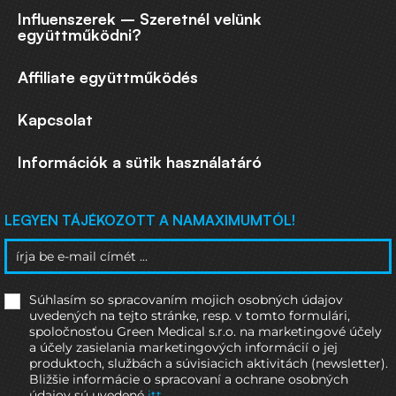
Influenszerek – Szeretnél velünk
együttműködni?
Affiliate együttműködés
Kapcsolat
Információk a sütik használatáró
LEGYEN TÁJÉKOZOTT A NAMAXIMUMTÓL!
Súhlasím so spracovaním mojich osobných údajov
uvedených na tejto stránke, resp. v tomto formulári,
spoločnosťou Green Medical s.r.o. na marketingové účely
a účely zasielania marketingových informácií o jej
produktoch, službách a súvisiacich aktivitách (newsletter).
Bližšie informácie o spracovaní a ochrane osobných
údajov sú uvedené
itt