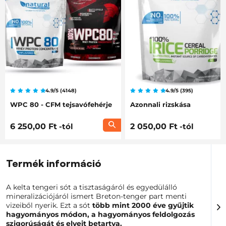
4.9/5 (4148)
4.9/5 (395)
WPC 80 - CFM tejsavófehérje
Azonnali rizskása
6 250,00 Ft
-tól
2 050,00 Ft
-tól
Termék információ
A kelta tengeri sót a tisztaságáról és egyedülálló
mineralizációjáról ismert Breton-tenger part menti
vizeiből nyerik. Ezt a sót
több mint 2000 éve gyűjtik
hagyományos módon, a hagyományos feldolgozás
szigorúságát és elveit betartva.