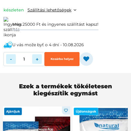
készleten
Szállítási lehetőségek
Még 25000 Ft és ingyenes szállítást kapsz!
U vás može byť o 4 dní - 10.08.2026
-
+
Kosárba helyez
Ezek a termékek tökéletesen
kiegészítik egymást
Ajánljuk
Újdonságok