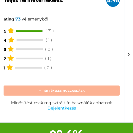
Teljes termékértékelés:
4.95
átlag
73
véleményből
( 71 )
5
( 1 )
4
( 0 )
3
( 1 )
2
( 0 )
1
+
ÉRTÉKELÉS HOZZÁADÁSA
Minősítést csak regisztrált felhasználók adhatnak
Bejelentkezés