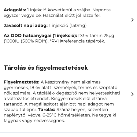
vagy csontfájdalomban vagy súlyos gyengeségben
nyilvánulhat meg. A stresszes törések, különösen a
Adagolás:
1 injekció közvetlenül a szájba. Naponta
lábak, a medence vagy a csípő területén, szintén
egyszer vegye be. Használat előtt jól rázza fel.
vitaminhiányra utalhatnak.
Javasolt napi adag:
1 injekció (150mg)
Az ODD hatóanyagai (1 injekció):
D3-vitamin 25µg
Az olyan tényezők, mint a magas szennyezettség, a
(1000IU (500% RDI*)). *RVH=referencia tápérték.
fényvédők használata, a napfénynek való korlátozott
kitettség, a magas épületekkel rendelkező városban
való élet és a sötétebb bőr korlátozhatják a
szervezetnek a megfelelő mennyiségű D-vitamin
felszívódását. Ezek a körülmények növelik a D-vitamin-
Tárolás és figyelmeztetések
hiány kockázatát, így elengedhetetlen, hogy a
napfényen túl nézzünk az alternatív forrásokra is – a
kiváló minőségű D3-vitamint tartalmazó táplálék-
Figyelmeztetés:
A készítmény nem alkalmas
kiegészítőkre.
gyermekek, 18 év alatti személyek, terhes és szoptató
nők számára. A táplálék-kiegészítő nem helyettesítheti
a változatos étrendet. Kisgyermekek elől elzárva
tartandó. A megállapított ajánlott napi adagot nem
Tippünk!
szabad túllépni.
Tárolás:
Száraz helyen, közvetlen
napfénytől védve, 6-25°C hőmérsékleten. Ne tegye ki
Az energia-anyagcsere megfelelő működéséhez és a
fagynak vagy nedvességnek.
fáradtság csökkentésére
a B-Complex Forte tablettát
ajánljuk!