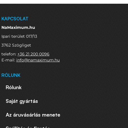
KAPCSOLAT
NaMaximum.hu
Ipari terület 017/13
3762 Szögliget
telefon:
+36 21 200 0096
E-mail:
info@namaximum.hu
RÓLUNK
Rólunk
Saját gyártás
Az áruvásárlás menete