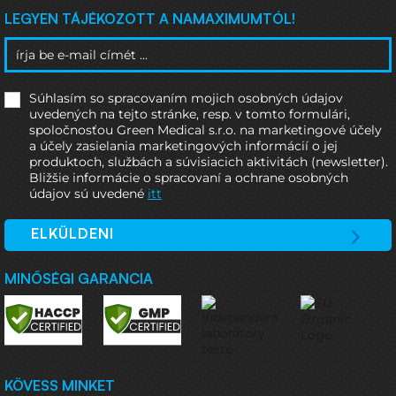
LEGYEN TÁJÉKOZOTT A NAMAXIMUMTÓL!
Súhlasím so spracovaním mojich osobných údajov
uvedených na tejto stránke, resp. v tomto formulári,
spoločnosťou Green Medical s.r.o. na marketingové účely
a účely zasielania marketingových informácií o jej
produktoch, službách a súvisiacich aktivitách (newsletter).
Bližšie informácie o spracovaní a ochrane osobných
údajov sú uvedené
itt
ELKÜLDENI
MINŐSÉGI GARANCIA
KÖVESS MINKET