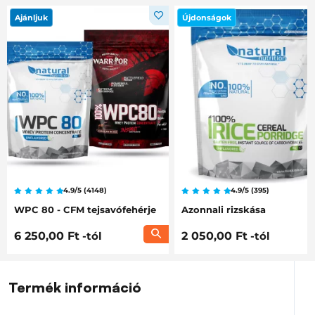
Ajánljuk
Újdonságok
4.9/5 (4148)
4.9/5 (395)
WPC 80 - CFM tejsavófehérje
Azonnali rizskása
6 250,00 Ft
-tól
2 050,00 Ft
-tól
Termék információ