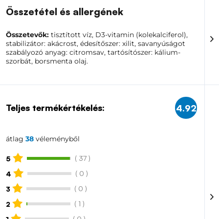
Összetétel és allergének
Összetevők:
tisztított víz, D3-vitamin (kolekalciferol),
stabilizátor: akácrost, édesítőszer: xilit, savanyúságot
szabályozó anyag: citromsav, tartósítószer: kálium-
szorbát, borsmenta olaj.
Teljes termékértékelés:
4.92
átlag
38
véleményből
( 37 )
5
( 0 )
4
( 0 )
3
( 1 )
2
( 0 )