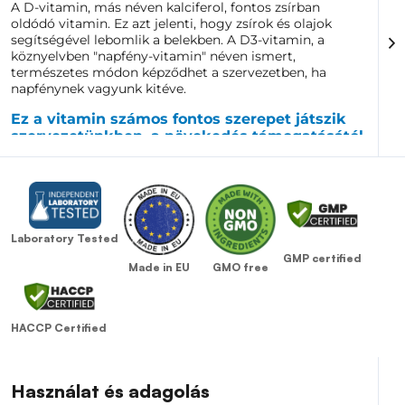
A D-vitamin, más néven kalciferol, fontos zsírban
oldódó vitamin. Ez azt jelenti, hogy zsírok és olajok
segítségével lebomlik a belekben. A D3-vitamin, a
köznyelvben "napfény-vitamin" néven ismert,
természetes módon képződhet a szervezetben, ha
napfénynek vagyunk kitéve.
Ez a vitamin számos fontos szerepet játszik
szervezetünkben, a növekedés támogatásától
és a csontok átalakulásától az
izomösszehúzódások szabályozásáig, sőt a
vércukorszint energiává alakításáig.
Ez a fontos vitamin a kalcium és a foszfor felszívódását
is segíti. Hiánya különféle egészségügyi problémákhoz
Laboratory Tested
vezethet. Például gyermekeknél késleltetett
GMP certified
növekedéshez vagy akár angolkórhoz vezethet.
GMO free
Made in EU
Felnőtteknél és serdülőknél a D-vitamin hiánya
osteomalaciához (csont ásványi anyagok elvesztéséhez)
vagy csontritkuláshoz (a csontok elvékonyodásához)
HACCP Certified
vezethet.
Használat és adagolás
Felnőtteknél a D-vitamin hiánya fáradtságban, izom-