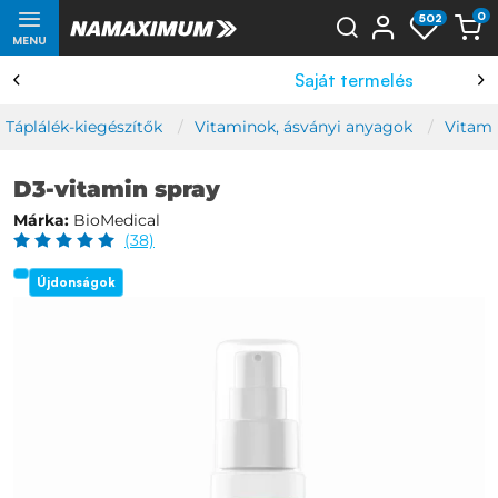
0
502
MENU
Saját termelés
Táplálék-kiegészítők
Vitaminok, ásványi anyagok
Vitam
D3-vitamin spray
Márka:
BioMedical
(38)
Újdonságok